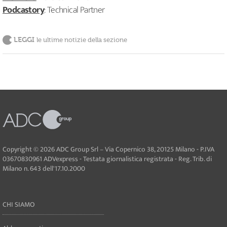
Podcastory
: Technical Partner
LEGGI
le ultime notizie della sezione
Copyright © 2026 ADC Group Srl – Via Copernico 38, 20125 Milano - P.IVA
03670830961 ADVexpress - Testata giornalistica registrata - Reg. Trib. di
Milano n. 643 dell'17.10.2000
CHI SIAMO