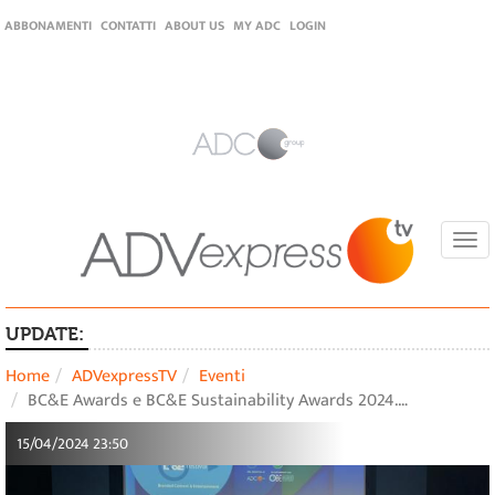
ABBONAMENTI
CONTATTI
ABOUT US
MY ADC
LOGIN
Togg
navi
UPDATE:
Home
ADVexpressTV
Eventi
BC&E Awards e BC&E Sustainability Awards 2024.…
15/04/2024 23:50