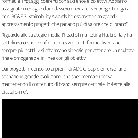
formati e linguaggi coerenti con audience e obiettivi. Abbiamo
assegnato medaglie d'oro davvero meritate. Nei progetti in gara
per i BC&E Sustainability Awards ho osservato con grande
apprezzamento progetti che parlano più di valore che di brand".
Riguardo alle strategie media, l'head of marketing Hasbro Italy ha
sottolineato che i confini tra mezzi e piattaforme diventano
sempre più sottili e si affermano sinergie per ottenere un risultato
finale omogeneo e in linea con gli obiettivi.
Dai progetti in concorso ai premi di ADC Group è emerso "uno
scenario in grande evoluzione, che sperimenta e innova,
mantenendo il contenuto di brand sempre centrale, insieme alle
piattaforme".