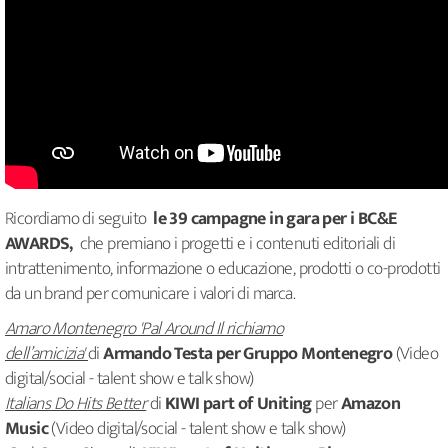
Ricordiamo di seguito
le 39 campagne in gara per i BC&E
AWARDS,
che premiano i progetti e i contenuti editoriali di
intrattenimento, informazione o educazione, prodotti o co-prodotti
da un brand per comunicare i valori di marca.
Amaro Montenegro 'Pal Around Il richiamo
dell’amicizia'
di
Armando Testa per Gruppo Montenegro
(Video
digital/social - talent show e talk show)
Italians Do Hits Better
di
KIWI part of Uniting
per
Amazon
Music
(Video digital/social - talent show e talk show)