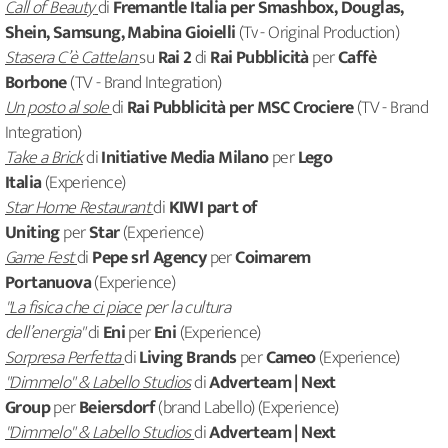
Call of Beauty
di
Fremantle Italia per Smashbox, Douglas,
Shein, Samsung, Mabina Gioielli
(Tv - Original Production)
Stasera C’è Cattelan
su
Rai 2
di
Rai Pubblicità
per
Caffè
Borbone
(TV - Brand Integration)
Un posto al sole
di
Rai Pubblicità per MSC Crociere
(TV - Brand
Integration)
Take a Brick
di
Initiative Media Milano
per
Lego
Italia
(Experience)
Star Home Restaurant
di
KIWI part of
Uniting
per
Star
(Experience)
Game Fest
di
Pepe srl Agency
per
Coimarem
Portanuova
(Experience)
"La fisica che ci piace
per la cultura
dell’energia"
di
Eni
per
Eni
(Experience)
Sorpresa Perfetta
di
Living Brands
per
Cameo
(Experience)
"Dimmelo" & Labello Studios
di
Adverteam | Next
Group
per
Beiersdorf
(brand Labello) (Experience)
"Dimmelo" & Labello Studios
di
Adverteam | Next