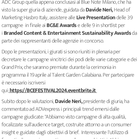
ADC Group quella appena conclusasi al Blue Note Milano, che ha
visto la super giuria di aziende, guidata da
Davide Neri,
Head of
Marketing Hasbro Italy, assistere alle
Live Presentation
delle 39
campagne in finale ai
BC&E Awards
e delle 9 in shortlist per
i
Branded Content & Entertainment Sustainability Awards
da
parte dei rappresentanti delle agenzie in concorso.
Dopo le presentazioni, i giurati si sono riuniti in plenaria per
decretare le campagne vincitrici dei podi delle varie categorie e dei
Grand Prix, che saranno premiate durante la cerimonia in
programma il 19 aprile al Talent Garden Calabiana. Per partecipare
è necessario iscriversi
qui:
https://BCEFESTIVAL2024.eventbrite.it
Subito dopo le valutazioni,
Davide Neri,
presidente di giuria, ha
commentato ad ADVexpress i principali trend emersi dalle
campagne giudicate: "Abbiamo visto campagne di alta qualità,
focalizzate sull'audience target, costruite attorno a un consumer
insight e guidate dagli obiettivi di brief. Interessante l'utilizzo di