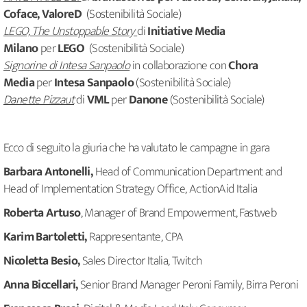
Coface, ValoreD
(Sostenibilità Sociale)
LEGO, The Unstoppable Story
di
Initiative Media
Milano
per
LEGO
(Sostenibilità Sociale)
Signorine di Intesa Sanpaolo
in collaborazione con
Chora
Media
per
Intesa Sanpaolo
(Sostenibilità Sociale)
Danette Pizzaut
di
VML
per
Danone
(Sostenibilità Sociale)
Ecco di seguito la giuria che ha valutato le campagne in gara
Barbara Antonelli,
Head of Communication Department and
Head of Implementation Strategy Office, ActionAid Italia
Roberta Artuso
, Manager of Brand Empowerment, Fastweb
Karim Bartoletti,
Rappresentante, CPA
Nicoletta Besio,
Sales Director Italia, Twitch
Anna Biccellari,
Senior Brand Manager Peroni Family, Birra Peroni