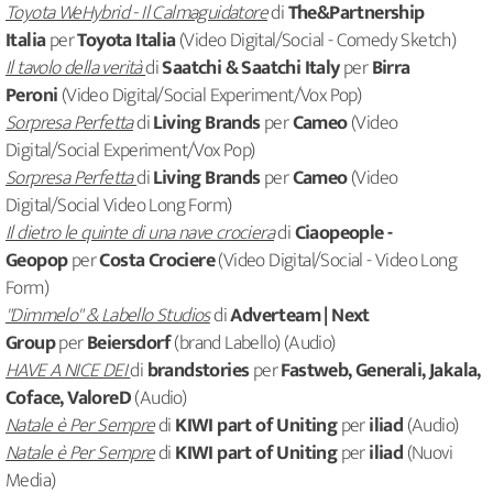
Toyota WeHybrid - Il Calmaguidatore
di
The&Partnership
Italia
per
Toyota Italia
(Video Digital/Social - Comedy Sketch)
Il tavolo della verità
di
Saatchi & Saatchi Italy
per
Birra
Peroni
(Video Digital/Social Experiment/Vox Pop)
Sorpresa Perfetta
di
Living Brands
per
Cameo
(Video
Digital/Social Experiment/Vox Pop)
Sorpresa Perfetta
di
Living Brands
per
Cameo
(Video
Digital/Social Video Long Form)
Il dietro le quinte di una nave crociera
di
Ciaopeople -
Geopop
per
Costa Crociere
(Video Digital/Social - Video Long
Form)
"Dimmelo" & Labello Studios
di
Adverteam | Next
Group
per
Beiersdorf
(brand Labello) (Audio)
HAVE A NICE DEI
di
brandstories
per
Fastweb, Generali, Jakala,
Coface, ValoreD
(Audio)
Natale è Per Sempre
di
KIWI part of Uniting
per
iliad
(Audio)
Natale è Per Sempre
di
KIWI part of Uniting
per
iliad
(Nuovi
Media)