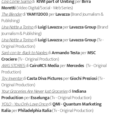
Così Come Siamo
di
KIWI part of Uniting
per
Birra
Moretti
(Video Digital/Social - Web Series)
The Blender
di
YAM112003
per
Lavazza
(Brand Journalism &
Publishing)
Una Notte a Torino
di
Luigi Lavazza
per
Lavazza Group
(Brand
Journalism & Publishing)
Una Notte a Torino
di
Luigi Lavazza
per
Lavazza Group
(Tv -
Original Production)
Sarò con te -Back to Naples
di
Armando Testa
per
MSC
Crociere
(Tv - Original Production)
AMG STORIES
di
CairoRCS Media
per
Mercedes
(Tv - Original
Production)
Toy Inventor
di
Casta Diva Pictures
per
Giochi Preziosi
(Tv -
Original Production)
Your Groceries Are Never Just Groceries
di
Indiana
Producition
per
Esselunga
(Tv - Original Production)
YOLO - You Only Love Once
di
QMI - Quantum Marketing
Italia
per
Philadelphia Italia
(Tv - Original Production)