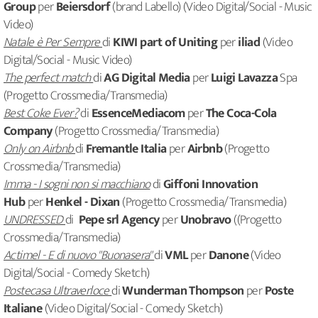
Group
per
Beiersdorf
(brand Labello) (Video Digital/Social - Music
Video)
Natale è Per Sempre
di
KIWI part of Uniting
per
iliad
(Video
Digital/Social - Music Video)
The perfect match
di
AG Digital Media
per
Luigi Lavazza
Spa
(Progetto Crossmedia/Transmedia)
Best Coke Ever?
di
EssenceMediacom
per
The Coca-Cola
Company
(Progetto Crossmedia/Transmedia)
Only on Airbnb
di
Fremantle Italia
per
Airbnb
(Progetto
Crossmedia/Transmedia)
Imma - I sogni non si macchiano
di
Giffoni Innovation
Hub
per
Henkel - Dixan
(Progetto Crossmedia/Transmedia)
UNDRESSED
di
Pepe srl Agency
per
Unobravo
((Progetto
Crossmedia/Transmedia)
Actimel - E di nuovo "Buonasera"
di
VML
per
Danone
(Video
Digital/Social - Comedy Sketch)
Postecasa Ultraverloce
di
Wunderman Thompson
per
Poste
Italiane
(Video Digital/Social - Comedy Sketch)