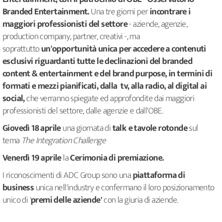
Branded Entertainment.
Una tre giorni per
incontrare i
maggiori professionisti del settore
- aziende, agenzie,
production company, partner, creativi -, ma
soprattutto
un'opportunità unica per accedere a contenuti
esclusivi riguardanti tutte le declinazioni del branded
content & entertainment e del brand purpose, in termini di
formati e mezzi pianificati, dalla tv, alla radio, al digital ai
social,
che verranno spiegate ed approfondite dai maggiori
professionisti del settore, dalle agenzie e dall'OBE.
Giovedì 18 aprile
una giornata di
talk e tavole rotonde
sul
tema
The Integration Challenge
Venerdì 19 aprile
la
Cerimonia di premiazione.
I riconoscimenti di ADC Group sono una
piattaforma di
business
unica nell'industry e confermano il loro posizionamento
unico di '
premi delle aziende'
con la giuria di aziende.