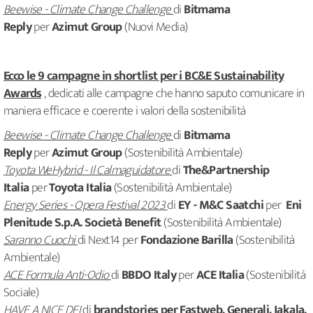
Beewise - Climate Change Challenge
di
Bitmama
Reply
per
Azimut Group
(Nuovi Media)
Ecco le 9 campagne in shortlist per i BC&E Sustainability
Awards
, dedicati alle campagne che hanno saputo comunicare in
maniera efficace e coerente i valori della sostenibilità
Beewise - Climate Change Challenge
di
Bitmama
Reply
per
Azimut Group
(Sostenibilità Ambientale)
Toyota WeHybrid - Il Calmaguidatore
di
The&Partnership
Italia
per
Toyota Italia
(Sostenibilità Ambientale)
Energy Series - Opera Festival 2023
di
EY - M&C Saatchi
per
Eni
Plenitude S.p.A. Società Benefit
(Sostenibilità Ambientale)
Saranno Cuochi
di Next14 per
Fondazione Barilla
(Sostenibilità
Ambientale)
ACE Formula Anti-Odio
di
BBDO Italy
per
ACE Italia
(Sostenibilità
Sociale)
HAVE A NICE DEI
di
brandstories per Fastweb, Generali, Jakala,