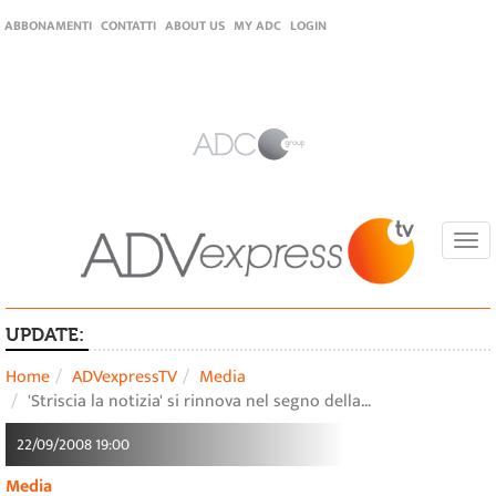
ABBONAMENTI
CONTATTI
ABOUT US
MY ADC
LOGIN
Togg
navi
UPDATE:
Home
ADVexpressTV
Media
'Striscia la notizia' si rinnova nel segno della…
22/09/2008 19:00
Media