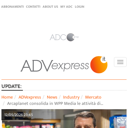
ABBONAMENTI
CONTATTI
ABOUT US
MY ADC
LOGIN
Togg
navi
UPDATE:
Home
ADVexpress
News
Industry
Mercato
Arcaplanet consolida in WPP Media le attività di…
12/05/2026 23:45