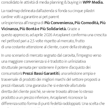
consolidato le attività di media planning & buying in
WPP Media.
La roadmap delineata dall'azienda si fonda su cinque pilastri
cardine volti a garantire ai pet parent
un’esperienza all’insegna di
Più Convenienza, Più Comodità, Più
Vicinanza, Più Bontà e Più Solidarietà.
Grazie a
questo approccio, ad aprile 2026 Arcaplanet conferma una crescita
nel petfood pari a 2,5 volte rispetto al mercato, frutto
di una costante attenzione al cliente, cuore della strategia.
In uno scenario di mercato segnato dal carovita, l’impegno verso
una maggiore convenienza si è tradotto in un’iniziativa
strutturale pensata per sostenere il potere d’acquisto dei
consumatori
: Prezzi Bassi Garantiti
, una selezione ampia e
trasversale di prodotti dei migliori marchi del settore proposti a
prezzi ribassati. Una garanzia che si estende alla tutela
diretta del cliente poiché, se viene trovato altrove lo stesso
prodotto a un prezzo inferiore, Arcaplanet riconosce la
differenza sotto forma di punti fedeltà raddoppiati. Una scelta che