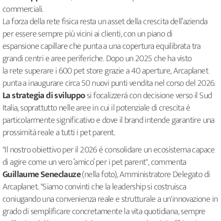
commerciali.
La forza della rete fisica resta un asset della crescita dell’azienda
per essere sempre più vicini ai clienti, con un piano di
espansione capillare che punta a una copertura equilibrata tra
grandi centri e aree periferiche. Dopo un 2025 che ha visto
la rete superare i 600 pet store grazie a 40 aperture, Arcaplanet
punta a inaugurare circa 50 nuovi punti vendita nel corso del 2026.
La strategia di sviluppo
si focalizzerà con decisione verso il Sud
Italia, soprattutto nelle aree in cui il potenziale di crescita è
particolarmente significativo e dove il brand intende garantire una
prossimità reale a tutti i pet parent.
"Il nostro obiettivo per il 2026 è consolidare un ecosistema capace
di agire come un vero ‘amico’ per i pet parent", commenta
Guillaume Seneclauze
(nella foto),
Amministratore Delegato di
Arcaplanet. "Siamo convinti che la leadership si costruisca
coniugando una convenienza reale e strutturale a un'innovazione in
grado di semplificare concretamente la vita quotidiana, sempre