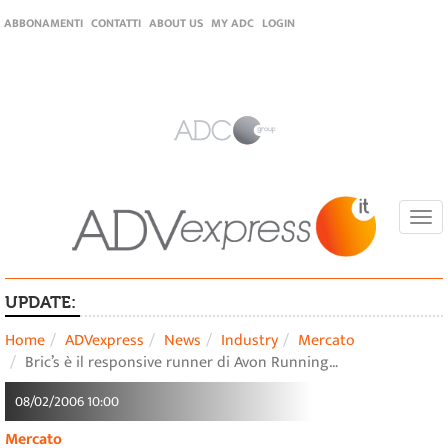
ABBONAMENTI
CONTATTI
ABOUT US
MY ADC
LOGIN
Togg
navi
UPDATE:
Home
ADVexpress
News
Industry
Mercato
Bric’s è il responsive runner di Avon Running…
08/02/2006 10:00
Mercato