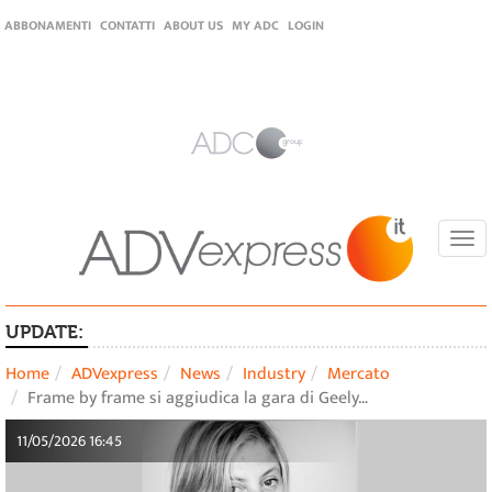
ABBONAMENTI
CONTATTI
ABOUT US
MY ADC
LOGIN
Togg
navi
UPDATE:
Home
ADVexpress
News
Industry
Mercato
Frame by frame si aggiudica la gara di Geely…
11/05/2026 16:45