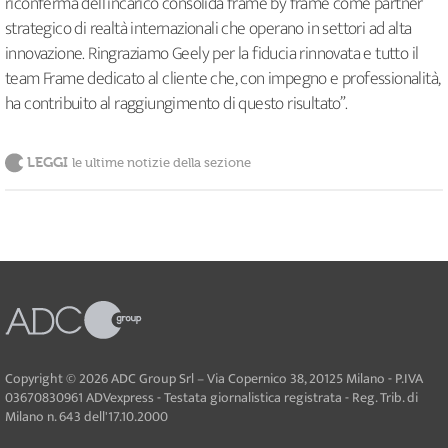
riconferma dell’incarico consolida frame by frame come partner
strategico di realtà internazionali che operano in settori ad alta
innovazione. Ringraziamo Geely per la fiducia rinnovata e tutto il
team Frame dedicato al cliente che, con impegno e professionalità,
ha contribuito al raggiungimento di questo risultato”.
LEGGI
le ultime notizie della sezione
Copyright © 2026 ADC Group Srl – Via Copernico 38, 20125 Milano - P.IVA
03670830961 ADVexpress - Testata giornalistica registrata - Reg. Trib. di
Milano n. 643 dell'17.10.2000