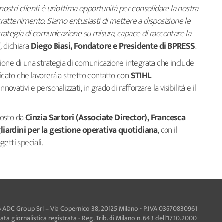
i nostri clienti è un’ottima opportunità per consolidare la nostra
ntrattenimento. Siamo entusiasti di mettere a disposizione le
ategia di comunicazione su misura, capace di raccontare la
”, dichiara
Diego Biasi, Fondatore e Presidente di BPRESS
.
one di una strategia di comunicazione integrata che include
cato che lavorerà a stretto contatto con
STIHL
novativi e personalizzati, in grado di rafforzare la visibilità e il
osto da
Cinzia Sartori (Associate Director), Francesca
liardini per la gestione operativa quotidiana
, con il
getti speciali.
 ADC Group Srl – Via Copernico 38, 20125 Milano - P.IVA 03670830961
ta giornalistica registrata - Reg. Trib. di Milano n. 643 dell'17.10.2000