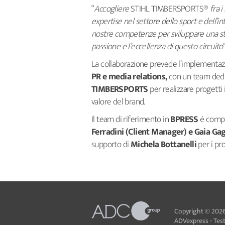
“
Accogliere
STIHL TIMBERSPORTS®
fra 
expertise nel settore dello sport e dell’i
nostre competenze per sviluppare una str
passione e l’eccellenza di questo circuito
La collaborazione prevede l’implementazi
PR e media relations,
con un team dedi
TIMBERSPORTS
per realizzare progetti in
valore del brand.
Il team di riferimento in
BPRESS
è comp
Ferradini (Client Manager) e Gaia Gag
supporto di
Michela Bottanelli
per i pro
Copyright © 2026
ADVexpress - Testa