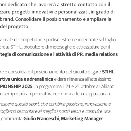
m dedicato che lavorerà a stretto contatto con il
zare progetti innovativi e personalizzati, in grado di
del brand. Consolidare il posizionamento e ampliare la
 del progetto.
azionale di competizioni sportive estreme incentrate sul taglio
ndreas STIHL, produttore di motoseghe e attrezzature per il
ategia di comunicazione e l'attività di PR, media relations
are e consolidare il posizionamento del circuito di gare
STIHL
iva unica e adrenalinica
e dare rilevanza all'attesissimo
PIONSHIP 2025
, in programma il 24 e 25 ottobre all’Allianz
o sempre più ampio e attirando nuovi atleti e appassionati.
 crescere questo sport, che combina passione, innovazione e
ogliamo raccontare al meglio i nostri valori e costruire una
”, commenta
Giulio Franceschi
,
Marketing Manager