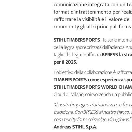
comunicazione integrata con un tea
format d'intrattenimento per realiz
rafforzare la visibilità e il valore 
community gli altri principali focus
STIHL TIMBERSPORTS
- la serie intern
della legna sponsorizzata dall’azienda A
taglio del legno - affida a
BPRESS
la str
per il 2025
.
L’obiettivo della collaborazione è rafforz
TIMBERSPORTS come esperienza sport
STIHL TIMBERSPORTS WORLD CHAM
Cloud di Milano, coinvolgendo un pubblic
"Il nostro impegno è di valorizzare e far
tradizione. Con BPRESS al nostro fianco, v
community forte coinvolgendo i giovani
Andreas STIHL S.p.A.