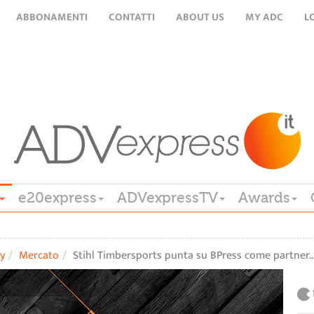
ABBONAMENTI
CONTATTI
ABOUT US
MY ADC
L
e20express
ADVexpressTV
Awards
y
Mercato
Stihl Timbersports punta su BPress come partner