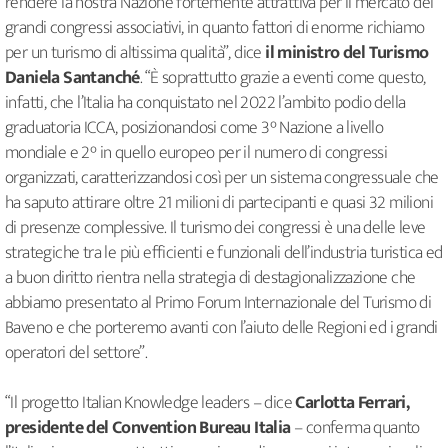
rendere la nostra Nazione fortemente attrattiva per il mercato dei
grandi congressi associativi, in quanto fattori di enorme richiamo
per un turismo di altissima qualità”, dice
il
ministro del Turismo
Daniela Santanché
. “È soprattutto grazie a eventi come questo,
infatti, che l’Italia ha conquistato nel 2022 l’ambito podio della
graduatoria ICCA, posizionandosi come 3° Nazione a livello
mondiale e 2° in quello europeo per il numero di congressi
organizzati, caratterizzandosi così per un sistema congressuale che
ha saputo attirare oltre 21 milioni di partecipanti e quasi 32 milioni
di presenze complessive. Il turismo dei congressi è una delle leve
strategiche tra le più efficienti e funzionali dell’industria turistica ed
a buon diritto rientra nella strategia di destagionalizzazione che
abbiamo presentato al Primo Forum Internazionale del Turismo di
Baveno e che porteremo avanti con l’aiuto delle Regioni ed i grandi
operatori del settore”.
“Il progetto Italian Knowledge leaders – dice
Carlotta Ferrari,
presidente del Convention Bureau Italia
– conferma quanto