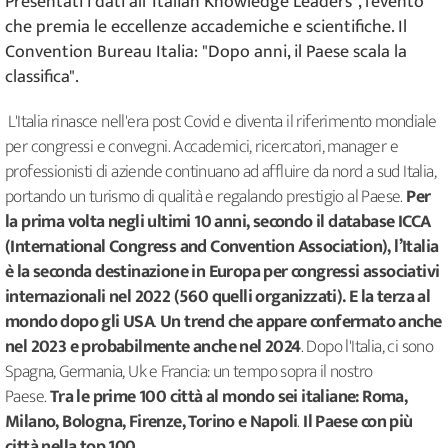
Presentati i dati all''Italian Knowledge Leaders", l'evento
che premia le eccellenze accademiche e scientifiche. Il
Convention Bureau Italia: "Dopo anni, il Paese scala la
classifica".
L'Italia rinasce nell'era post Covid e diventa il riferimento mondiale
per congressi e convegni. Accademici, ricercatori, manager e
professionisti di aziende continuano ad affluire da nord a sud Italia,
portando un turismo di qualità e regalando prestigio al Paese.
Per
la prima volta negli ultimi 10 anni, secondo il database ICCA
(International Congress and Convention Association), l’Italia
è la seconda destinazione in Europa per congressi associativi
internazionali nel 2022 (560 quelli organizzati). E la terza al
mondo dopo gli USA
.
Un trend che appare confermato anche
nel 2023 e probabilmente anche nel 2024
. Dopo l'Italia, ci sono
Spagna, Germania, Uk e Francia: un tempo sopra il nostro
Paese.
Tra le prime 100 città al mondo sei italiane: Roma,
Milano, Bologna, Firenze, Torino e Napoli
.
Il Paese con più
città nella top 100.