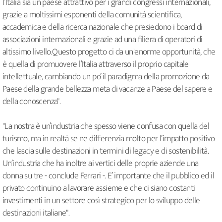
l’Italia sia un paese attrattivo per i grandi congressi internazionali,
grazie a moltissimi esponenti della comunità scientifica,
accademica e della ricerca nazionale che presiedono i board di
associazioni internazionali e grazie ad una filiera di operatori di
altissimo livello.Questo progetto ci da un'enorme opportunità, che
è quella di promuovere l’Italia attraverso il proprio capitale
intellettuale, cambiando un po’ il paradigma della promozione da
Paese della grande bellezza meta di vacanze a Paese del sapere e
della conoscenza".
"La nostra è un’industria che spesso viene confusa con quella del
turismo, ma in realtà se ne differenzia molto per l’impatto positivo
che lascia sulle destinazioni in termini di legacy e di sostenibilità.
Un’industria che ha inoltre ai vertici delle proprie aziende una
donna su tre - conclude Ferrari -. E’ importante che il pubblico ed il
privato continuino a lavorare assieme e che ci siano costanti
investimenti in un settore così strategico per lo sviluppo delle
destinazioni italiane".