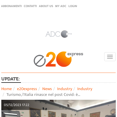
ABBONAMENTI
CONTATTI
ABOUT US
MY ADC
LOGIN
Togg
navi
UPDATE:
Home
e20express
News
Industry
Industry
Turismo, l'Italia rinasce nel post Covid: è…
05/12/2023 17:22