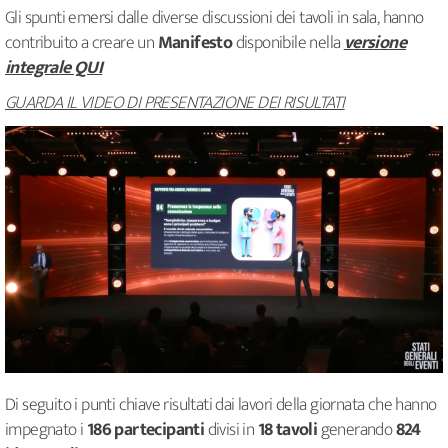
Gli spunti emersi dalle diverse discussioni dei tavoli in sala, hanno
contribuito a creare un
Manifesto
disponibile nella
versione
integrale QUI
GUARDA IL VIDEO DI PRESENTAZIONE DEI RISULTATI
Di seguito i punti chiave risultati dai lavori della giornata che hanno
impegnato i
186 partecipanti
divisi in
18 tavoli
generando
824