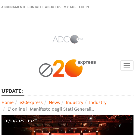
ABBONAMENTI
CONTATTI
ABOUT US
MY ADC
LOGIN
Togg
navi
UPDATE:
Home
e20express
News
Industry
Industry
E' online il Manifesto degli Stati Generali…
01/10/2025 10:32