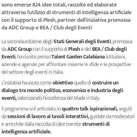
sono emerse 824 idee totali, raccolte ed elaborate
attraverso l'utilizzo di strumenti di intelligenza artificiale
con il supporto di Plesh, partner dell'iniziativa promossa
da ADC Group e BEA / Club degli Eventi
La seconda edizione degli
Stati Generali degli Eventi
, promossa
da
ADC Group
con il supporto di
Plesh
e del
BEA / Club degli
Eventi
, ha riunito presso
Talent Garden Calabiana
istituzioni,
aziende e agenzie per affrontare insieme le sfide e le prospettive
del settore degli eventi in Italia.
L’iniziativa ha avuto come
obiettivo
quello di
costruire un
dialogo tra mondo politico, economico e industria degli
eventi,
valorizzando l’eccellenza del Made in Italy.
Il programma si è articolato in
quattro talk ispirazionali,
seguiti
da
sessioni di lavoro ai tavoli interattivi,
guidate da moderatori
e arricchite dalla raccolta di idee tramite
strumenti di
intelligenza artificiale.