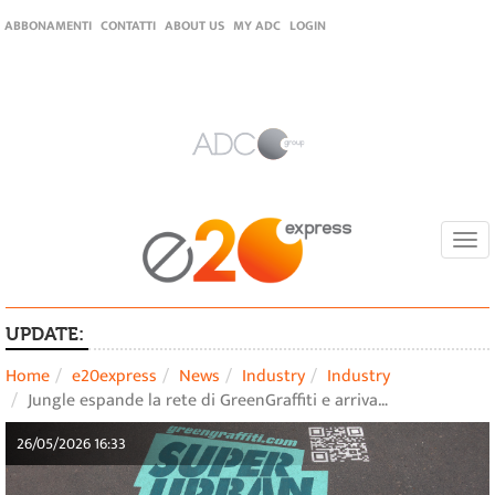
ABBONAMENTI
CONTATTI
ABOUT US
MY ADC
LOGIN
Togg
navi
UPDATE:
Home
e20express
News
Industry
Industry
Jungle espande la rete di GreenGraffiti e arriva…
26/05/2026 16:33