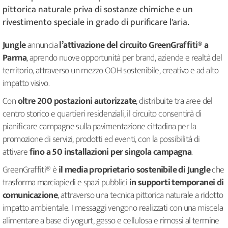
pittorica naturale priva di sostanze chimiche e un
rivestimento speciale in grado di purificare l'aria.
Jungle
annuncia
l’attivazione del circuito GreenGraffiti® a
Parma
, aprendo nuove opportunità per brand, aziende e realtà del
territorio, attraverso un mezzo OOH sostenibile, creativo e ad alto
impatto visivo.
Con
oltre 200 postazioni autorizzate
, distribuite tra aree del
centro storico e quartieri residenziali, il circuito consentirà di
pianificare campagne sulla pavimentazione cittadina per la
promozione di servizi, prodotti ed eventi, con la possibilità di
attivare
fino a 50 installazioni per singola campagna
.
GreenGraffiti® è
il media proprietario sostenibile di Jungle
che
trasforma marciapiedi e spazi pubblici
in supporti temporanei di
comunicazione
, attraverso una tecnica pittorica naturale a ridotto
impatto ambientale. I messaggi vengono realizzati con una miscela
alimentare a base di yogurt, gesso e cellulosa e rimossi al termine