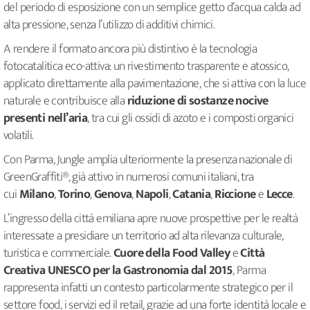
del periodo di esposizione con un semplice getto d’acqua calda ad
alta pressione, senza l’utilizzo di additivi chimici.
A rendere il formato ancora più distintivo è la tecnologia
fotocatalitica eco-attiva: un rivestimento trasparente e atossico,
applicato direttamente alla pavimentazione, che si attiva con la luce
naturale e contribuisce alla
riduzione di sostanze nocive
presenti nell’aria
, tra cui gli ossidi di azoto e i composti organici
volatili.
Con Parma, Jungle amplia ulteriormente la presenza nazionale di
GreenGraffiti®, già attivo in numerosi comuni italiani, tra
cui
Milano
,
Torino
,
Genova
,
Napoli
,
Catania
,
Riccione
e
Lecce
.
L’ingresso della città emiliana apre nuove prospettive per le realtà
interessate a presidiare un territorio ad alta rilevanza culturale,
turistica e commerciale.
Cuore della Food Valley
e
Città
Creativa UNESCO per la Gastronomia dal 2015
, Parma
rappresenta infatti un contesto particolarmente strategico per il
settore food, i servizi ed il retail, grazie ad una forte identità locale e