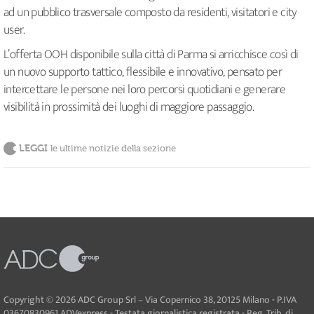
ad un pubblico trasversale composto da residenti, visitatori e city
user.
L’offerta OOH disponibile sulla città di Parma si arricchisce così di
un nuovo supporto tattico, flessibile e innovativo, pensato per
intercettare le persone nei loro percorsi quotidiani e generare
visibilità in prossimità dei luoghi di maggiore passaggio.
LEGGI
le ultime notizie della sezione
Copyright © 2026 ADC Group Srl – Via Copernico 38, 20125 Milano - P.IVA
03670830961 ADVexpress - Testata giornalistica registrata - Reg. Trib. di