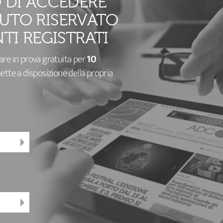
 DI ACCEDERE
UTO RISERVATO
TI REGISTRATI
zare in prova gratuita per
10
te a disposizione della propria