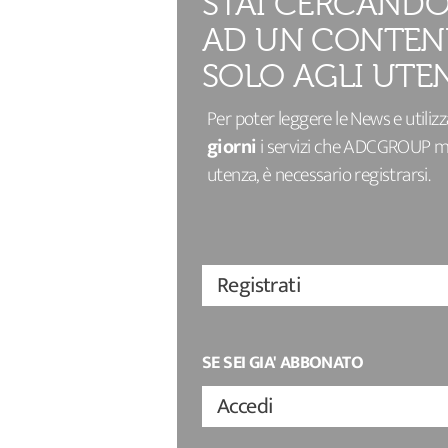
STAI CERCANDO
AD UN CONTEN
SOLO AGLI UTEN
Per poter leggere le News e utiliz
giorni
i servizi che ADCGROUP met
utenza, è necessario registrarsi.
Registrati
SE SEI GIA' ABBONATO
Accedi