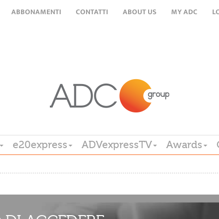
ABBONAMENTI
CONTATTI
ABOUT US
MY ADC
L
e20express
ADVexpressTV
Awards