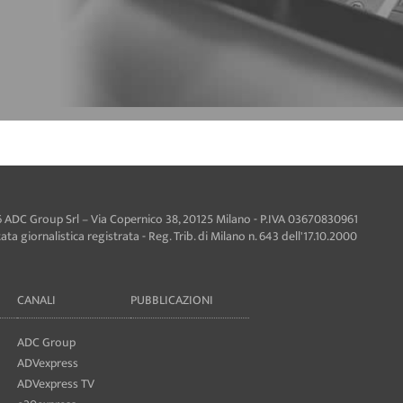
 ADC Group Srl – Via Copernico 38, 20125 Milano - P.IVA 03670830961
ta giornalistica registrata - Reg. Trib. di Milano n. 643 dell'17.10.2000
CANALI
PUBBLICAZIONI
ADC Group
ADVexpress
ADVexpress TV