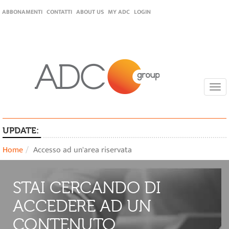
ABBONAMENTI
CONTATTI
ABOUT US
MY ADC
LOGIN
Togg
navi
UPDATE:
Home
Accesso ad un'area riservata
STAI CERCANDO DI
ACCEDERE AD UN
CONTENUTO