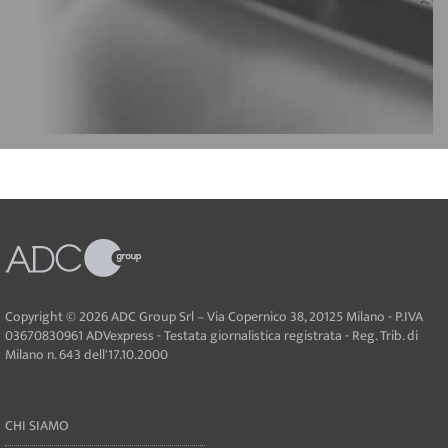
Copyright © 2026 ADC Group Srl – Via Copernico 38, 20125 Milano - P.IVA
03670830961 ADVexpress - Testata giornalistica registrata - Reg. Trib. di
Milano n. 643 dell'17.10.2000
CHI SIAMO