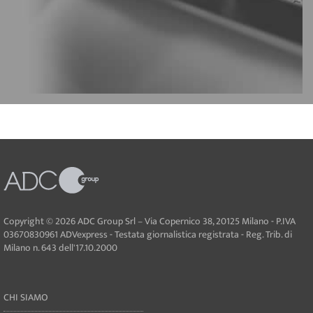
Copyright © 2026 ADC Group Srl – Via Copernico 38, 20125 Milano - P.IVA
03670830961 ADVexpress - Testata giornalistica registrata - Reg. Trib. di
Milano n. 643 dell'17.10.2000
CHI SIAMO