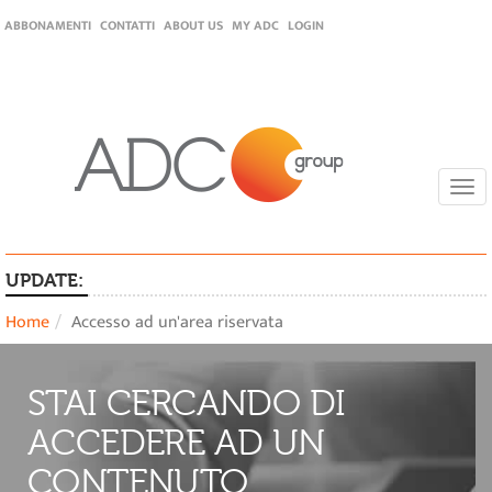
ABBONAMENTI
CONTATTI
ABOUT US
MY ADC
LOGIN
Togg
navi
UPDATE:
Home
Accesso ad un'area riservata
STAI CERCANDO DI
ACCEDERE AD UN
CONTENUTO