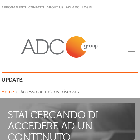
ABBONAMENTI
CONTATTI
ABOUT US
MY ADC
LOGIN
Togg
navi
UPDATE:
Home
Accesso ad un'area riservata
STAI CERCANDO DI
ACCEDERE AD UN
CONTENUTO