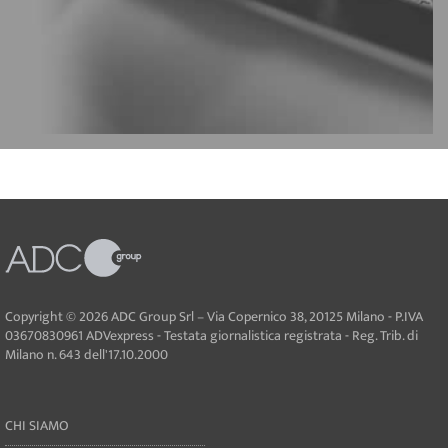
Copyright © 2026 ADC Group Srl – Via Copernico 38, 20125 Milano - P.IVA
03670830961 ADVexpress - Testata giornalistica registrata - Reg. Trib. di
Milano n. 643 dell'17.10.2000
CHI SIAMO