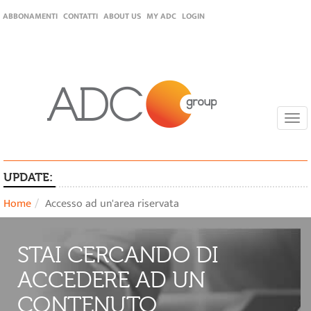
ABBONAMENTI
CONTATTI
ABOUT US
MY ADC
LOGIN
Togg
navi
UPDATE:
Home
Accesso ad un'area riservata
STAI CERCANDO DI
ACCEDERE AD UN
CONTENUTO