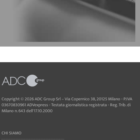
Copyright © 2026 ADC Group Srl – Via Copernico 38, 20125 Milano - P.IVA
03670830961 ADVexpress - Testata giornalistica registrata - Reg. Trib. di
Milano n. 643 dell'17.10.2000
CHI SIAMO