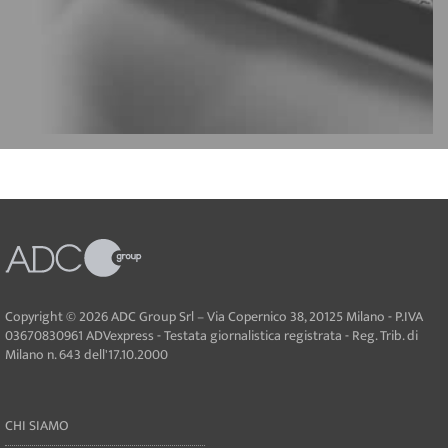
Copyright © 2026 ADC Group Srl – Via Copernico 38, 20125 Milano - P.IVA
03670830961 ADVexpress - Testata giornalistica registrata - Reg. Trib. di
Milano n. 643 dell'17.10.2000
CHI SIAMO