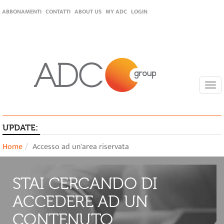
ABBONAMENTI
CONTATTI
ABOUT US
MY ADC
LOGIN
Togg
navi
UPDATE:
Home
Accesso ad un'area riservata
STAI CERCANDO DI
ACCEDERE AD UN
CONTENUTO