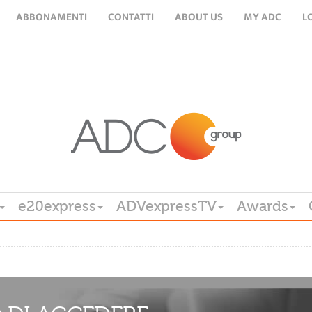
ABBONAMENTI
CONTATTI
ABOUT US
MY ADC
L
e20express
ADVexpressTV
Awards