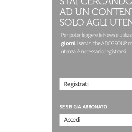
STAI CERCANDO
AD UN CONTEN
SOLO AGLI UTEN
Per poter leggere le News e utiliz
giorni
i servizi che ADCGROUP met
utenza, è necessario registrarsi.
Registrati
SE SEI GIA' ABBONATO
Accedi