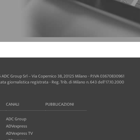
 ADC Group Srl – Via Copernico 38, 20125 Milano - P.IVA 03670830961
ta giornalistica registrata - Reg. Trib. di Milano n. 643 dell'17.10.2000
CANALI
PUBBLICAZIONI
ADC Group
ADVexpress
ADVexpress TV