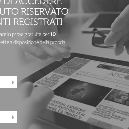
 DI ACCEDERE
UTO RISERVATO
TI REGISTRATI
zare in prova gratuita per
10
te a disposizione della propria