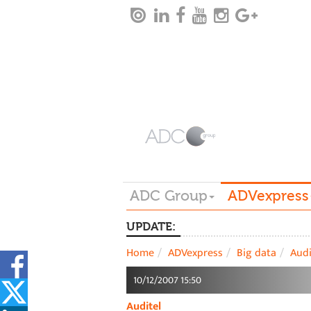
ADC Group
ADVexpress
UPDATE:
Home
ADVexpress
Big data
Audi
10/12/2007 15:50
Auditel