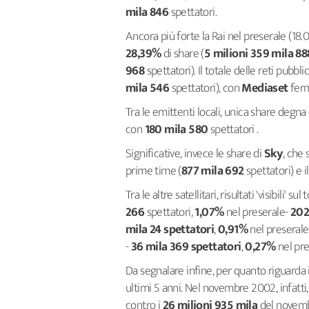
mila 846
spettatori.
Ancora più forte la Rai nel preserale (18
28,39%
di share (
5 milioni 359 mila 8
968
spettatori). Il totale delle reti pubb
mila 546
spettatori), con
Mediaset
fer
Tra le emittenti locali, unica share degna
con
180 mila 580
spettatori .
Significative, invece le share di
Sky
, che 
prime time (
877 mila 692
spettatori) e i
Tra le altre satellitari, risultati 'visibili' s
266
spettatori,
1,07%
nel preserale-
202
mila 24 spettatori
,
0,91%
nel preserale
-
36 mila 369 spettatori
,
0,27%
nel pre
Da segnalare infine, per quanto riguarda il
ultimi 5 anni. Nel novembre 2002, infatti
contro i
26 milioni 935 mila
del novemb