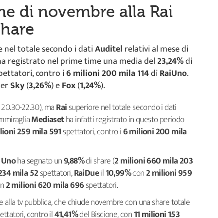
me di novembre alla Rai
share
 nel totale secondo i dati
Auditel
relativi al mese di
ha registrato nel prime time una media del
23,24%
di
ettatori, contro i
6 milioni 200 mila 114
di
RaiUno
.
per
Sky
(
3,26%
)
e
Fox
(
1,24%
).
a 20.30-22.30), ma
Rai
superiore nel totale secondo i dati
ammiraglia
Mediaset
ha infatti registrato in questo periodo
lioni 259 mila 591
spettatori, contro i
6 milioni 200 mila
a Uno
ha segnato un
9,88%
di share (
2 milioni 660 mila 203
 234 mila 52
spettatori,
RaiDue
il
10,99%
con
2 milioni 959
on
2 milioni 620 mila 696
spettatori.
e alla tv pubblica, che chiude novembre con una share totale
ettatori, contro il
41,41%
del Biscione, con
11 milioni 153