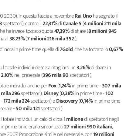
.00-20.30). In questa fascia a novembre
Rai Uno
ha segnato il
88
spettatori), contro il
22,31%
di
Canale 5
(
4 milioni 211 mila
liche ha invece toccato quota
47,39%
di share (
8 milioni 945
ma al
38,23%
(
7 milioni 216 mila 352
).
 di nota in prime time quella di
7Gold
, che ha toccato lo
0,67%
sul totale individui riesce a ritagliarsi un
3,26%
di share in
l
2,10%
nel preserale (
396 mila 90
spettatori ).
ul totale individui anche per
Fox
(
1,24%
in prime time -
307 mila
 mila 296
spettatori),
Disney
(
0,38%
in prime time -
102
 -
172 mila 224
spettatori) e
Discovery
(
0,14%
in prime time
serale -
50 mila 121
spettatori ).
 totale individui, un calo di circa
1 milione
di spettatori negli
, in prime time erano sintonizzati
27 milioni 990 italiani
,
re 2007. Proporzione simile nel preserale, con
19 milioni