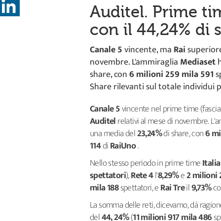
Auditel. Prime ti
con il 44,24% di 
Canale 5
vincente, ma
Rai
superiore
novembre. L'ammiraglia
Mediaset
share, con
6 milioni 259 mila 591
sp
Share rilevanti sul totale individui 
Canale 5
vincente nel prime time (fasci
Auditel
relativi al mese di novembre. L'
una media del
23,24%
di share, con
6 mi
114
di
RaiUno
.
Nello stesso periodo in prime time
Itali
spettatori
),
Rete 4
l'
8,29%
e
2 milioni
mila 188
spettatori, e
Rai Tre
il
9,73%
c
La somma delle reti, dicevamo, dà ragion
del
44, 24%
(
11 milioni 917 mila 486
sp