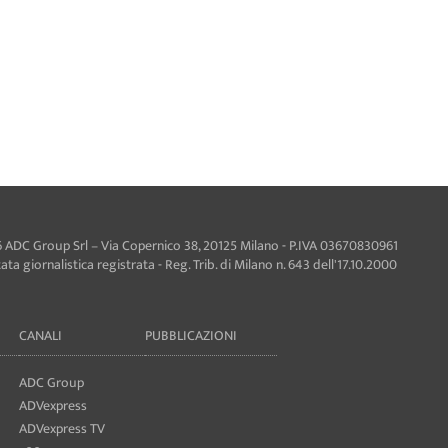
 ADC Group Srl – Via Copernico 38, 20125 Milano - P.IVA 03670830961
ta giornalistica registrata - Reg. Trib. di Milano n. 643 dell'17.10.2000
CANALI
PUBBLICAZIONI
ADC Group
ADVexpress
ADVexpress TV