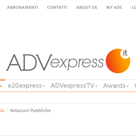
ABBONAMENTI
CONTATTI
ABOUT US
MY ADC
L
e20express
ADVexpressTV
Awards
lio
Relazioni Pubbliche