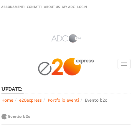
ABBONAMENTI
CONTATTI
ABOUT US
MY ADC
LOGIN
Togg
navi
UPDATE:
Home
e20express
Portfolio eventi
Evento b2c
Evento b2c