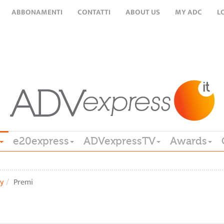
ABBONAMENTI
CONTATTI
ABOUT US
MY ADC
L
e20express
ADVexpressTV
Awards
y
Premi