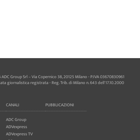
 ADC Group Srl – Via Copernico 38, 20125 Milano - P.IVA 03670830961
ta giornalistica registrata - Reg. Trib. di Milano n. 643 dell'17.10.2000
CANALI
PUBBLICAZIONI
ADC Group
ADVexpress
ADVexpress TV