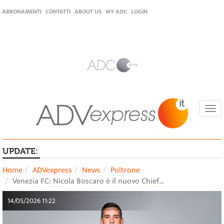
ABBONAMENTI
CONTATTI
ABOUT US
MY ADC
LOGIN
Togg
navi
UPDATE:
Home
ADVexpress
News
Poltrone
Venezia FC: Nicola Boscaro è il nuovo Chief…
14/05/2026 11:22