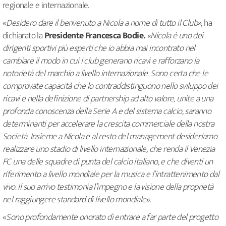
regionale e internazionale.
«
Desidero dare il benvenuto a Nicola a nome di tutto il Club»,
ha
dichiarato la
Presidente Francesca Bodie
.
«Nicola è uno dei
dirigenti sportivi più esperti che io abbia mai incontrato nel
cambiare il modo in cui i club generano ricavi e rafforzano la
notorietà del marchio a livello internazionale. Sono certa che le
comprovate capacità che lo contraddistinguono nello sviluppo dei
ricavi e nella definizione di partnership ad alto valore, unite a una
profonda conoscenza della Serie A e del sistema calcio, saranno
determinanti per accelerare la crescita commerciale della nostra
Società. Insieme a Nicola e al resto del management desideriamo
realizzare uno stadio di livello internazionale, che renda il Venezia
FC una delle squadre di punta del calcio italiano, e che diventi un
riferimento a livello mondiale per la musica e l’intrattenimento dal
vivo. Il suo arrivo testimonia l’impegno e la visione della proprietà
nel raggiungere standard di livello mondiale
».
«
Sono profondamente onorato di entrare a far parte del progetto