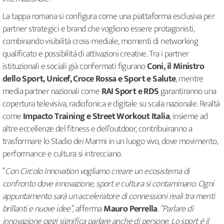
La tappa romana si configura come una piattaforma esclusiva per
partner strategici e brand che vogliono essere protagonisti,
combinando visibilità cross-mediale, momenti di networking
qualificato e possibilità di attivazioni creative. Tra i partner
istituzionali e sociali già confermati figurano
Coni, il Ministro
dello Sport, Unicef, Croce Rossa e Sport e Salute
, mentre
media partner nazionali come
RAI Sport e RDS
garantiranno una
copertura televisiva, radiofonica e digitale su scala nazionale. Realtà
come
Impacto Training e Street Workout Italia
, insieme ad
altre eccellenze del fitness e dell’outdoor, contribuiranno a
trasformare lo Stadio dei Marmi in un luogo vivo, dove movimento,
performance e cultura si intrecciano.
“
Con Circolo Innovation vogliamo creare un ecosistema di
confronto dove innovazione, sport e cultura si contaminano. Ogni
appuntamento sarà un acceleratore di connessioni reali tra menti
brillanti e nuove idee”,
afferma
Mauro Perrella
. “Parlare di
innovazione oggi significa parlare anche di persone. Lo sport è il