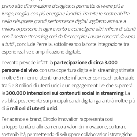
primo atto d’innovazione biologica: ci permette di vivere più a
lungo, meglio, con più energia e lucidità. Tramite le nostre abilità
nello sviluppare grandi performance digital vogliamo arrivare a
milioni di persone in ogni evento e coinvolgere altri milioni di utenti
con il nostro streaming così da far recepire i nuovi concetti davvero
a tutti
”, conclude Perrella, sottolineando la forte integrazione tra
esperienza live e amplificazione digitale.
L’evento prevede infatti la
partecipazione di circa 3.000
persone dal vivo
, con una copertura digitale in streaming stimata
in oltre 5 milioni di utenti, una rete influencer con reach potenziale
tra 5 e 8 milioni di utenti unici e un engagement live che supererà
le
300.000 interazioni sui contenuti social in streaming
. La
visibilità post-evento sui principali canali digitali garantirà inoltre più
di
5 milioni di utenti unici
.
Per aziende e brand, Circolo Innovation rappresenta così
un’opportunità di allineamento a valori di innovazione, cultura e
sostenibilità, permettendo di sviluppare collaborazioni strategiche