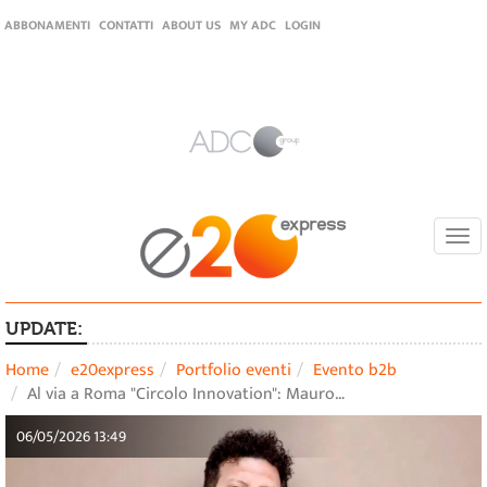
ABBONAMENTI
CONTATTI
ABOUT US
MY ADC
LOGIN
Togg
navi
UPDATE:
Home
e20express
Portfolio eventi
Evento b2b
Al via a Roma "Circolo Innovation": Mauro…
06/05/2026 13:49