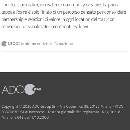
con decision maker, innovatori e community creative. La prima
tappa a Roma è solo l’inizio di un percorso pensato per consolidare
partnership e relazioni di valore in ogni location del tour, con
attivazioni personalizzate e contenuti esclusivi.
LEGGI
le ultime notizie della sezione
Copyright © 2026 ADC Group Srl – Via Copernico 38, 20125 Milano - P.IVA
03670830961 ADVexpress - Testata giornalistica registrata - Reg. Trib. di
Milano n. 643 dell'17.10.2000