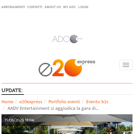
ABBONAMENTI
CONTATTI
ABOUT US
MY ADC
LOGIN
Togg
navi
UPDATE:
Home
e20express
Portfolio eventi
Evento b2c
AADV Entertainment si aggiudica la gara di…
15/06/2026 18:04