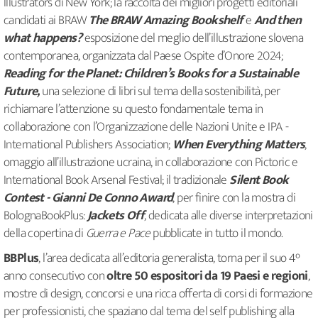
Illustrators di New York; la raccolta dei migliori progetti editoriali
candidati ai BRAW
The BRAW Amazing Bookshelf
e
And then
what happens?
esposizione del meglio dell’illustrazione slovena
contemporanea, organizzata dal Paese Ospite d’Onore 2024;
Reading for the Planet: Children’s Books for a Sustainable
Future,
una selezione di libri sul tema della sostenibilità, per
richiamare l’attenzione su questo fondamentale tema in
collaborazione con l’Organizzazione delle Nazioni Unite e IPA -
International Publishers Association;
W
hen Everything Matters
,
omaggio all’illustrazione ucraina, in collaborazione con Pictoric e
International Book Arsenal Festival; il tradizionale
Silent Book
Contest - Gianni De Conno Award
, per finire con la mostra di
BolognaBookPlus:
Jackets Off
, dedicata alle diverse interpretazioni
della copertina di
Guerra e Pace
pubblicate in tutto il mondo.
BBPlus
, l’area dedicata all’editoria generalista, torna per il suo 4°
anno consecutivo con
oltre 50 espositori da 19 Paesi e regioni
,
mostre di design, concorsi e una ricca offerta di corsi di formazione
per professionisti, che spaziano dal tema del self publishing alla