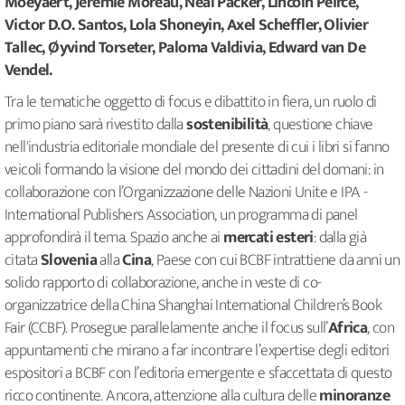
Moeyaert, Jérémie Moreau, Neal Packer, Lincoln Peirce,
Victor D.O. Santos, Lola Shoneyin, Axel Scheffler, Olivier
Tallec, Øyvind Torseter, Paloma Valdivia, Edward van De
Vendel.
Tra le tematiche oggetto di focus e dibattito in fiera, un ruolo di
primo piano sarà rivestito dalla
sostenibilità
, questione chiave
nell'industria editoriale mondiale del presente di cui i libri si fanno
veicoli formando la visione del mondo dei cittadini del domani: in
collaborazione con l’Organizzazione delle Nazioni Unite e IPA -
International Publishers Association, un programma di panel
approfondirà il tema. Spazio anche ai
mercati esteri
: dalla già
citata
Slovenia
alla
Cina
, Paese con cui BCBF intrattiene da anni un
solido rapporto di collaborazione, anche in veste di co-
organizzatrice della China Shanghai International Children’s Book
Fair (CCBF). Prosegue parallelamente anche il focus sull’
Africa
, con
appuntamenti che mirano a far incontrare l’expertise degli editori
espositori a BCBF con l’editoria emergente e sfaccettata di questo
ricco continente. Ancora, attenzione alla cultura delle
minoranze