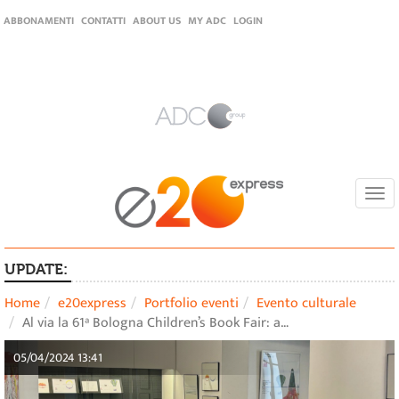
ABBONAMENTI
CONTATTI
ABOUT US
MY ADC
LOGIN
Togg
navi
UPDATE:
Home
e20express
Portfolio eventi
Evento culturale
Al via la 61ª Bologna Children’s Book Fair: a…
05/04/2024 13:41