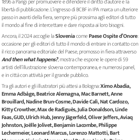
1896 a Parigi per promuovere e difendere il diritto d'autore e la
libertà di pubblicazione. L’ingresso di BCBF in IPA marca un ulteriore
passo in avanti della fiera, sempre più prossima agli editori di tutto
il mondo al fine di intercettare e dare risposta ai loro bisogni.
Ancora, il 2024 accoglie la
Slovenia
come
Paese Ospite d’Onore
:
occasione per gli editori di tutto il mondo di entrare in contatto con
il ricco panorama editoriale del Paese, promosso in fiera attraverso
And then what happens?
, mostra che espone le opere di 59
artisti dell’illustrazione slovena contemporanea, e numerosi panel,
e in città con attività per il grande pubblico.
Tra gli autori e gli illustratori più attesi a Bologna:
Ximo Abadia,
Emma Adbåge, Beatrice Alemagna, Mac Barnett, Anne
Brouillard, Nadine Brun-Cosme, Davide Calì, Nat Cardozo,
Kitty Crowther, Max de Radiguès, Julia Donaldson, Linde
Faas, GUD, Ulrich Hub, Jenny Jägerfeld, Oliver Jeffers, Aviaq
Johnston, Joëlle Jolivet, Benjamin Lacombe, Philippe
Lechermeier, Leonard Marcus, Lorenzo Mattotti, Bart