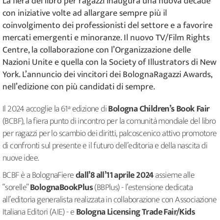
La fiera del libro per ragazzi inaugura una nuova decade
con iniziative volte ad allargare sempre più il
coinvolgimento dei professionisti del settore e a favorire
mercati emergenti e minoranze. Il nuovo TV/Film Rights
Centre, la collaborazione con l’Organizzazione delle
Nazioni Unite e quella con la Society of Illustrators di New
York. L’annuncio dei vincitori dei BolognaRagazzi Awards,
nell’edizione con più candidati di sempre.
Il 2024 accoglie la 61ª edizione di
Bologna Children’s Book Fair
(BCBF), la fiera punto di incontro per la comunità mondiale del libro
per ragazzi per lo scambio dei diritti, palcoscenico attivo promotore
di confronti sul presente e il futuro dell’editoria e della nascita di
nuove idee.
BCBF è a BolognaFiere
dall’8 all’11 aprile 2024
assieme alle
“sorelle”
BolognaBookPlus
(BBPlus) - l’estensione dedicata
all’editoria generalista realizzata in collaborazione con Associazione
Italiana Editori (AIE) - e
Bologna Licensing Trade Fair/Kids