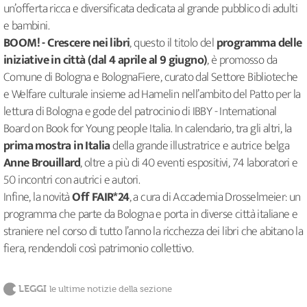
un’offerta ricca e diversificata dedicata al grande pubblico di adulti
e bambini.
BOOM! - Crescere nei libri
, questo il titolo del
programma delle
iniziative in città (dal 4 aprile al 9 giugno)
, è promosso da
Comune di Bologna e BolognaFiere, curato dal Settore Biblioteche
e Welfare culturale insieme ad Hamelin nell’ambito del Patto per la
lettura di Bologna e gode del patrocinio di IBBY - International
Board on Book for Young people Italia. In calendario, tra gli altri, la
prima mostra in Italia
della grande illustratrice e autrice belga
Anne Brouillard
, oltre a più di 40 eventi espositivi, 74 laboratori e
50 incontri con autrici e autori.
Infine, la novità
Off FAIR*24
, a cura di Accademia Drosselmeier: un
programma che parte da Bologna e porta in diverse città italiane e
straniere nel corso di tutto l’anno la ricchezza dei libri che abitano la
fiera, rendendoli così patrimonio collettivo.
LEGGI
le ultime notizie della sezione