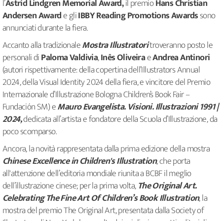
l’
Astrid Lindgren Memorial Award,
il premio
Hans Christian
Andersen Award
e gli
IBBY Reading Promotions Awards
sono
annunciati durante la fiera.
Accanto alla tradizionale
Mostra Illustratori
troveranno posto le
personali di
Paloma Valdivia
,
Inês Oliveira
e
Andrea Antinori
(autori rispettivamente: della copertina dell’Illustrators Annual
2024, della Visual Identity 2024 della fiera, e vincitore del Premio
Internazionale d’Illustrazione Bologna Children’s Book Fair –
Fundación SM) e
Mauro Evangelista. Visioni. Illustrazioni 1991 |
2024,
dedicata all’artista e fondatore della Scuola d’Illustrazione, da
poco scomparso.
Ancora, la novità rappresentata dalla prima edizione della mostra
Chinese Excellence in Children's Illustration
, che porta
all'attenzione dell’editoria mondiale riunita a BCBF il meglio
dell’illustrazione cinese; per la prima volta,
The Original Art.
Celebrating The Fine Art Of Children’s Book Illustration
, la
mostra del premio The Original Art, presentata dalla Society of