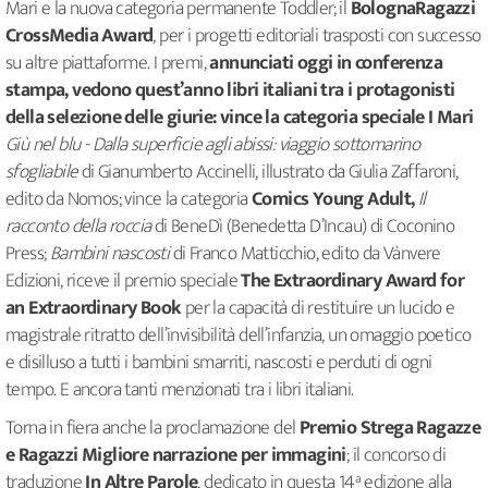
Mari e la nuova categoria permanente Toddler; il
BolognaRagazzi
CrossMedia Award
, per i progetti editoriali trasposti con successo
su altre piattaforme. I premi,
annunciati oggi in conferenza
stampa, vedono quest’anno libri italiani tra i protagonisti
della selezione delle giurie: vince la categoria speciale I Mari
Giù nel blu - Dalla superficie agli abissi: viaggio sottomarino
sfogliabile
di Gianumberto Accinelli, illustrato da Giulia Zaffaroni,
edito da Nomos; vince la categoria
Comics Young Adult,
Il
racconto della roccia
di BeneDì (Benedetta D’Incau) di Coconino
Press;
Bambini nascosti
di Franco Matticchio, edito da Vànvere
Edizioni, riceve il premio speciale
The Extraordinary Award for
an Extraordinary Book
per la capacità di restituire un lucido e
magistrale ritratto dell’invisibilità dell’infanzia, un omaggio poetico
e disilluso a tutti i bambini smarriti, nascosti e perduti di ogni
tempo. E ancora tanti menzionati tra i libri italiani.
Torna in fiera anche la proclamazione del
Premio Strega Ragazze
e Ragazzi Migliore narrazione per immagini
; il concorso di
traduzione
In Altre Parole
, dedicato in questa 14ª edizione alla