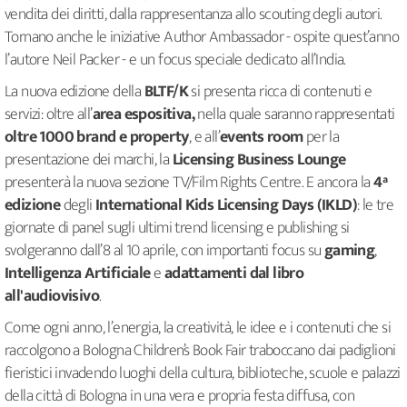
vendita dei diritti, dalla rappresentanza allo scouting degli autori.
Tornano anche le iniziative Author Ambassador - ospite quest’anno
l’autore Neil Packer - e un focus speciale dedicato all’India.
La nuova edizione della
BLTF/K
si presenta ricca di contenuti e
servizi: oltre all’
area espositiva,
nella quale saranno rappresentati
oltre 1000 brand e property
, e all’
events room
per la
presentazione dei marchi, la
Licensing Business Lounge
presenterà la nuova sezione TV/Film Rights Centre. E ancora la
4ª
edizione
degli
International Kids Licensing Days (IKLD)
: le tre
giornate di panel sugli ultimi trend licensing e publishing si
svolgeranno dall’8 al 10 aprile, con importanti focus su
gaming
,
Intelligenza Artificiale
e
adattamenti dal libro
all'audiovisivo
.
Come ogni anno, l’energia, la creatività, le idee e i contenuti che si
raccolgono a Bologna Children’s Book Fair traboccano dai padiglioni
fieristici invadendo luoghi della cultura, biblioteche, scuole e palazzi
della città di Bologna in una vera e propria festa diffusa, con