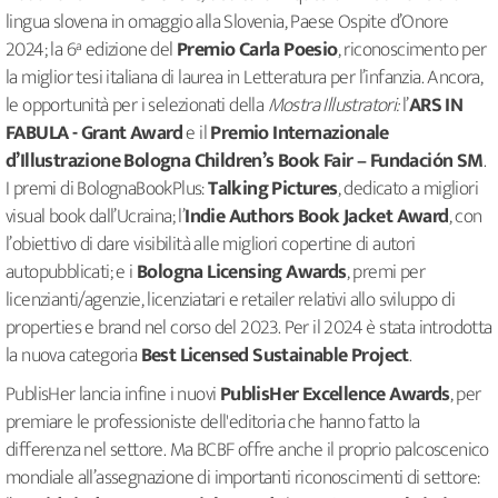
lingua slovena in omaggio alla Slovenia, Paese Ospite d’Onore
2024; la 6ª edizione del
Premio Carla Poesio
, riconoscimento per
la miglior tesi italiana di laurea in Letteratura per l’infanzia. Ancora,
le opportunità per i selezionati della
Mostra Illustratori:
l’
ARS IN
FABULA - Grant Award
e il
Premio Internazionale
d’Illustrazione Bologna Children’s Book Fair – Fundación SM
.
I premi di BolognaBookPlus:
Talking Pictures
, dedicato a migliori
visual book dall’Ucraina; l’
Indie Authors Book Jacket Award
, con
l’obiettivo di dare visibilità alle migliori copertine di autori
autopubblicati; e i
Bologna Licensing Awards
, premi per
licenzianti/agenzie, licenziatari e retailer relativi allo sviluppo di
properties e brand nel corso del 2023. Per il 2024 è stata introdotta
la nuova categoria
Best Licensed Sustainable Project
.
PublisHer lancia infine i nuovi
PublisHer Excellence Awards
, per
premiare le professioniste dell'editoria che hanno fatto la
differenza nel settore. Ma BCBF offre anche il proprio palcoscenico
mondiale all’assegnazione di importanti riconoscimenti di settore: