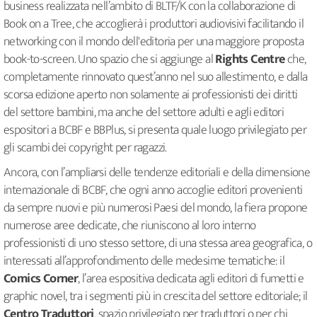
business realizzata nell’ambito di BLTF/K con la collaborazione di
Book on a Tree, che accoglierà i produttori audiovisivi facilitando il
networking con il mondo dell'editoria per una maggiore proposta
book-to-screen. Uno spazio che si aggiunge al
Rights Centre
che,
completamente rinnovato quest’anno nel suo allestimento, e dalla
scorsa edizione aperto non solamente ai professionisti dei diritti
del settore bambini, ma anche del settore adulti e agli editori
espositori a BCBF e BBPlus, si presenta quale luogo privilegiato per
gli scambi dei copyright per ragazzi.
Ancora, con l’ampliarsi delle tendenze editoriali e della dimensione
internazionale di BCBF, che ogni anno accoglie editori provenienti
da sempre nuovi e più numerosi Paesi del mondo, la fiera propone
numerose aree dedicate, che riuniscono al loro interno
professionisti di uno stesso settore, di una stessa area geografica, o
interessati all’approfondimento delle medesime tematiche: il
Comics Corner
, l’area espositiva dedicata agli editori di fumetti e
graphic novel, tra i segmenti più in crescita del settore editoriale; il
Centro Traduttori
, spazio privilegiato per traduttori o per chi