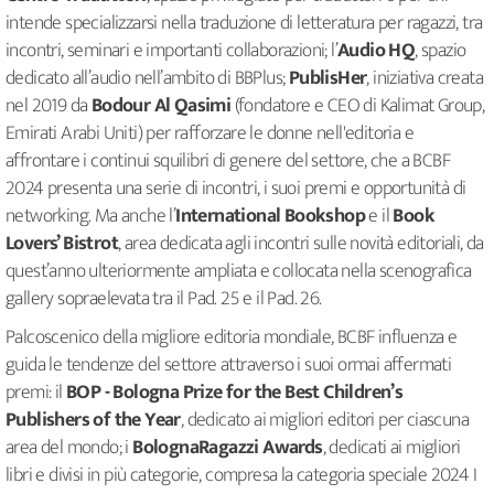
intende specializzarsi nella traduzione di letteratura per ragazzi, tra
incontri, seminari e importanti collaborazioni; l’
Audio HQ
, spazio
dedicato all’audio nell’ambito di BBPlus;
PublisHer
, iniziativa creata
nel 2019 da
Bodour Al Qasimi
(fondatore e CEO di Kalimat Group,
Emirati Arabi Uniti) per rafforzare le donne nell'editoria e
affrontare i continui squilibri di genere del settore, che a BCBF
2024 presenta una serie di incontri, i suoi premi e opportunità di
networking. Ma anche l’
International Bookshop
e il
Book
Lovers’ Bistrot
, area dedicata agli incontri sulle novità editoriali, da
quest’anno ulteriormente ampliata e collocata nella scenografica
gallery sopraelevata tra il Pad. 25 e il Pad. 26.
Palcoscenico della migliore editoria mondiale, BCBF influenza e
guida le tendenze del settore attraverso i suoi ormai affermati
premi: il
BOP - Bologna Prize for the Best Children’s
Publishers of the Year
, dedicato ai migliori editori per ciascuna
area del mondo; i
BolognaRagazzi Awards
, dedicati ai migliori
libri e divisi in più categorie, compresa la categoria speciale 2024 I