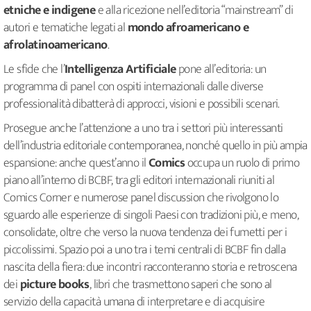
etniche e indigene
e alla ricezione nell’editoria “mainstream” di
autori e tematiche legati al
mondo afroamericano e
afrolatinoamericano
.
Le sfide che l’
Intelligenza Artificiale
pone all’editoria: un
programma di panel con ospiti internazionali dalle diverse
professionalità dibatterà di approcci, visioni e possibili scenari.
Prosegue anche l’attenzione a uno tra i settori più interessanti
dell’industria editoriale contemporanea, nonché quello in più ampia
espansione: anche quest’anno il
Comics
occupa un ruolo di primo
piano all’interno di BCBF, tra gli editori internazionali riuniti al
Comics Corner e numerose panel discussion che rivolgono lo
sguardo alle esperienze di singoli Paesi con tradizioni più, e meno,
consolidate, oltre che verso la nuova tendenza dei fumetti per i
piccolissimi. Spazio poi a uno tra i temi centrali di BCBF fin dalla
nascita della fiera: due incontri racconteranno storia e retroscena
dei
picture books
, libri che trasmettono saperi che sono al
servizio della capacità umana di interpretare e di acquisire