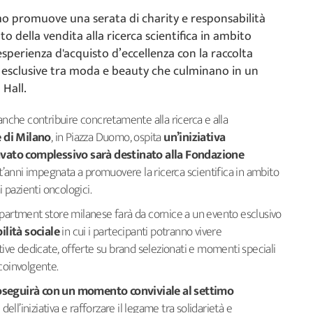
o promuove una serata di charity e responsabilità
to della vendita alla ricerca scientifica in ambito
'esperienza d'acquisto d’eccellenza con la raccolta
oni esclusive tra moda e beauty che culminano in un
Hall.
 anche contribuire concretamente alla ricerca e alla
 di Milano
, in Piazza Duomo, ospita
un’iniziativa
avato complessivo sarà destinato alla Fondazione
nt’anni impegnata a promuovere la ricerca scientifica in ambito
i pazienti oncologici.
department store milanese farà da cornice a un evento esclusivo
lità sociale
in cui i partecipanti potranno vivere
ative dedicate, offerte su brand selezionati e momenti speciali
coinvolgente.
proseguirà con un momento conviviale al settimo
 dell’iniziativa e rafforzare il legame tra solidarietà e