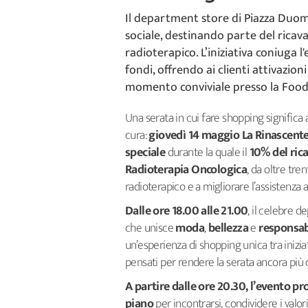
Il department store di Piazza Duom
sociale, destinando parte del ricava
radioterapico. L’iniziativa coniuga l
fondi, offrendo ai clienti attivazi
momento conviviale presso la Food 
Una serata in cui fare shopping significa
cura:
giovedì 14 maggio La Rinascente
speciale
durante la quale il
10% del ric
Radioterapia Oncologica
, da oltre tre
radioterapico e a migliorare l’assistenza a
Dalle ore 18.00 alle 21.00
, il celebre 
che unisce
moda
,
bellezza
e
responsabi
un’esperienza di shopping unica tra inizi
pensati per rendere la serata ancora più 
A partire dalle ore 20.30, l’evento 
piano
per incontrarsi, condividere i valori