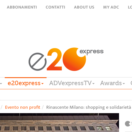
ABBONAMENTI
CONTATTI
ABOUT US
MY ADC
L
e20express
ADVexpressTV
Awards
Evento non profit
Rinascente Milano: shopping e solidarietà