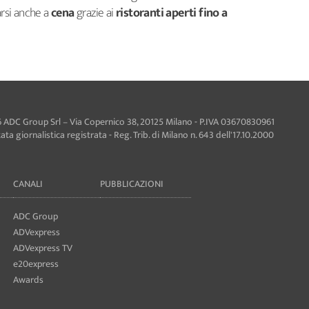
arsi anche a
cena
grazie ai
ristoranti aperti fino a
 ADC Group Srl – Via Copernico 38, 20125 Milano - P.IVA 03670830961
ta giornalistica registrata - Reg. Trib. di Milano n. 643 dell'17.10.2000
CANALI
PUBBLICAZIONI
ADC Group
ADVexpress
ADVexpress TV
e20express
Awards