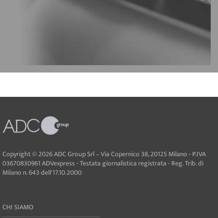
Copyright © 2026 ADC Group Srl – Via Copernico 38, 20125 Milano - P.IVA
03670830961 ADVexpress - Testata giornalistica registrata - Reg. Trib. di
Milano n. 643 dell'17.10.2000
CHI SIAMO