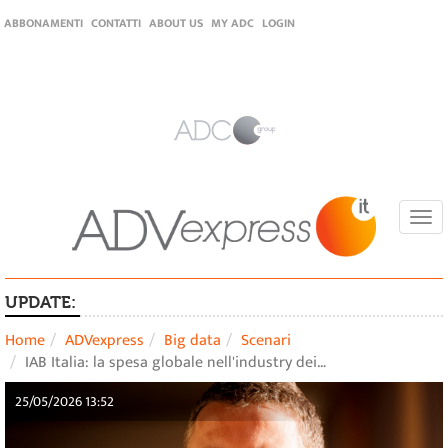
ABBONAMENTI
CONTATTI
ABOUT US
MY ADC
LOGIN
Togg
navi
UPDATE:
Home
ADVexpress
Big data
Scenari
IAB Italia: la spesa globale nell'industry dei…
25/05/2026 13:52