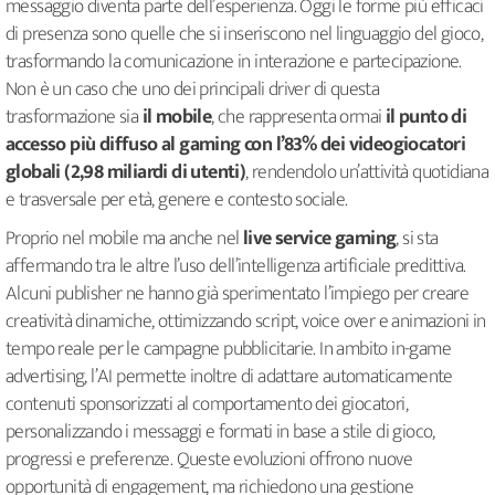
messaggio diventa parte dell’esperienza. Oggi le forme più efficaci
di presenza sono quelle che si inseriscono nel linguaggio del gioco,
trasformando la comunicazione in interazione e partecipazione.
Non è un caso che uno dei principali driver di questa
trasformazione sia
il mobile
, che rappresenta ormai
il punto di
accesso più diffuso al gaming con l’83% dei videogiocatori
globali (2,98 miliardi di utenti)
, rendendolo un’attività quotidiana
e trasversale per età, genere e contesto sociale.
Proprio nel mobile ma anche nel
live service gaming
, si sta
affermando tra le altre l’uso dell’intelligenza artificiale predittiva.
Alcuni publisher ne hanno già sperimentato l’impiego per creare
creatività dinamiche, ottimizzando script, voice over e animazioni in
tempo reale per le campagne pubblicitarie. In ambito in-game
advertising, l’AI permette inoltre di adattare automaticamente
contenuti sponsorizzati al comportamento dei giocatori,
personalizzando i messaggi e formati in base a stile di gioco,
progressi e preferenze. Queste evoluzioni offrono nuove
opportunità di engagement, ma richiedono una gestione