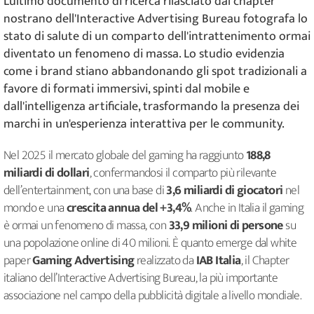
L'ultimo documento di ricerca rilasciato dal chapter
nostrano dell'Interactive Advertising Bureau fotografa lo
stato di salute di un comparto dell'intrattenimento ormai
diventato un fenomeno di massa. Lo studio evidenzia
come i brand stiano abbandonando gli spot tradizionali a
favore di formati immersivi, spinti dal mobile e
dall'intelligenza artificiale, trasformando la presenza dei
marchi in un'esperienza interattiva per le community.
Nel 2025 il mercato globale del gaming ha raggiunto
188,8
miliardi di dollari
, confermandosi il comparto più rilevante
dell’entertainment, con una base di
3,6 miliardi di giocatori
nel
mondo e una
crescita annua del +3,4%
. Anche in Italia il gaming
è ormai un fenomeno di massa, con
33,9 milioni di persone
su
una popolazione online di 40 milioni. È quanto emerge dal white
paper
Gaming Advertising
realizzato da
IAB Italia
, il Chapter
italiano dell’Interactive Advertising Bureau, la più importante
associazione nel campo della pubblicità digitale a livello mondiale.