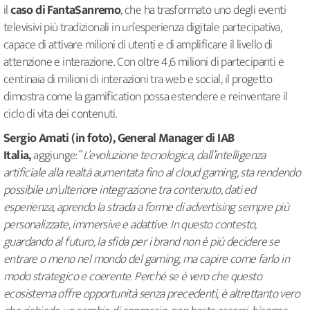
il
caso di FantaSanremo
, che ha trasformato uno degli eventi
televisivi più tradizionali in un’esperienza digitale partecipativa,
capace di attivare milioni di utenti e di amplificare il livello di
attenzione e interazione. Con oltre 4,6 milioni di partecipanti e
centinaia di milioni di interazioni tra web e social, il progetto
dimostra come la gamification possa estendere e reinventare il
ciclo di vita dei contenuti.
Sergio Amati (in foto), General Manager di IAB
Italia,
aggiunge: “
L’evoluzione tecnologica, dall’intelligenza
artificiale alla realtà aumentata fino al cloud gaming, sta rendendo
possibile un’ulteriore integrazione tra contenuto, dati ed
esperienza, aprendo la strada a forme di advertising sempre più
personalizzate, immersive e adattive. In questo contesto,
guardando al futuro, la sfida per i brand non è più decidere se
entrare o meno nel mondo del gaming, ma capire come farlo in
modo strategico e coerente. Perché se è vero che questo
ecosistema offre opportunità senza precedenti, è altrettanto vero