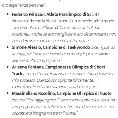
loro esperienze personali:
Federico Pelizzari, Atleta Paralimpico di Sci,
sta
dimostrando che la disabilità non è un ostacolo, affermando:
“
'Il momento più difficile della mia vita è stato il mio
incidente... Anche se ero così giovane, ero determinato a non
arrendermi e a non lasciare che mi fermasse.”
Simone Alessio, Campione di Taekwondo
dice:
“Quando
gareggi, sei lì solo per prendere la medaglia; il vero lavoro
avviene molto tempo prima.”
Arianna Fontana, Campionessa Olimpica di Short
Track
afferma: “
La preparazione è sempre stata la base del
mio successo. Quando sono pronta fisicamente,
mentalmente ed emotivamente, la fiducia segue.”
Massimiliano Rosolino, Campione Olimpico di Nuoto
,
osserva: “
Per raggiungere il tuo massimo potenziale servono
tempo, pazienza e un obiettivo che conti davvero per te, ma
soprattutto bisogna metterci il cuore.”