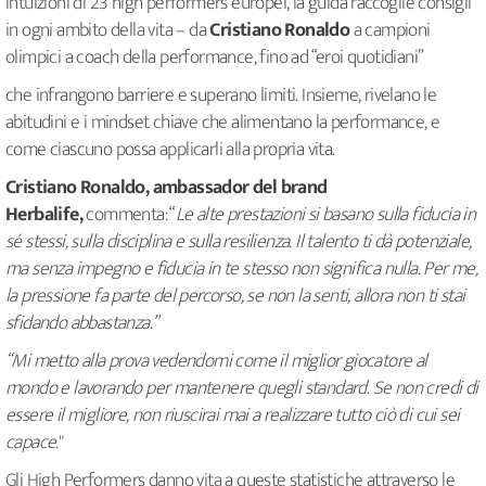
intuizioni di 23 high performers europei, la guida raccoglie consigli
in ogni ambito della vita – da
Cristiano Ronaldo
a campioni
olimpici a coach della performance, fino ad “eroi quotidiani”
che infrangono barriere e superano limiti. Insieme, rivelano le
abitudini e i mindset chiave che alimentano la performance, e
come ciascuno possa applicarli alla propria vita.
Cristiano Ronaldo, ambassador del brand
Herbalife,
commenta: “
Le alte prestazioni si basano sulla fiducia in
sé stessi, sulla disciplina e sulla resilienza. Il talento ti dà potenziale,
ma senza impegno e fiducia in te stesso non significa nulla. Per me,
la pressione fa parte del percorso, se non la senti, allora non ti stai
sfidando abbastanza.”
“Mi metto alla prova vedendomi come il miglior giocatore al
mondo e lavorando per mantenere quegli standard. Se non credi di
essere il migliore, non riuscirai mai a realizzare tutto ciò di cui sei
capace.
"
Gli High Performers danno vita a queste statistiche attraverso le