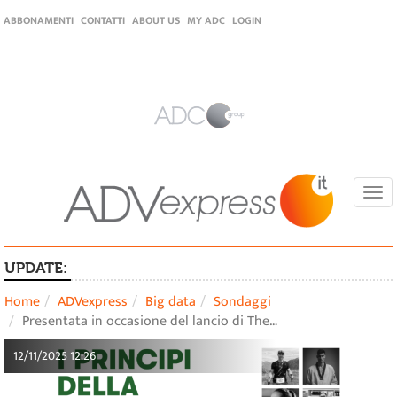
ABBONAMENTI
CONTATTI
ABOUT US
MY ADC
LOGIN
Togg
navi
UPDATE:
Home
ADVexpress
Big data
Sondaggi
Presentata in occasione del lancio di The…
12/11/2025 12:26