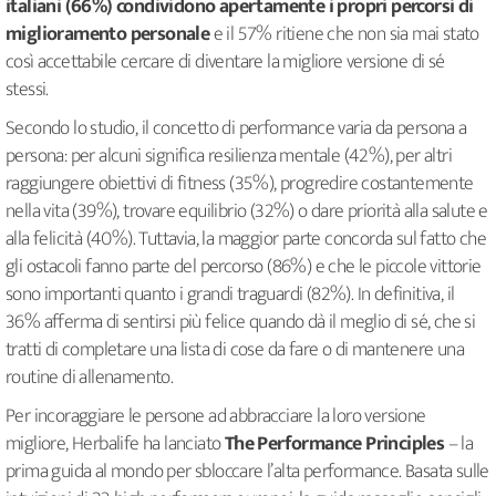
italiani (66%) condividono apertamente i propri percorsi di
miglioramento personale
e il 57% ritiene che non sia mai stato
così accettabile cercare di diventare la migliore versione di sé
stessi.
Secondo lo studio, il concetto di performance varia da persona a
persona: per alcuni significa resilienza mentale (42%), per altri
raggiungere obiettivi di fitness (35%), progredire costantemente
nella vita (39%), trovare equilibrio (32%) o dare priorità alla salute e
alla felicità (40%). Tuttavia, la maggior parte concorda sul fatto che
gli ostacoli fanno parte del percorso (86%) e che le piccole vittorie
sono importanti quanto i grandi traguardi (82%). In definitiva, il
36% afferma di sentirsi più felice quando dà il meglio di sé, che si
tratti di completare una lista di cose da fare o di mantenere una
routine di allenamento.
Per incoraggiare le persone ad abbracciare la loro versione
migliore, Herbalife ha lanciato
The Performance Principles
– la
prima guida al mondo per sbloccare l’alta performance. Basata sulle