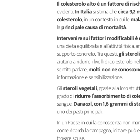
Il colesterolo alto è un fattore di risc
evidenti.
In Italia
si stima che
circa 9,2 m
colesterolo
, in un contesto in cui le
mala
la
principale causa di mortalità
.
Intervenire sui fattori modificabili 
una dieta equilibrata e all’attività fisica,
supporto concreto. Tra questi,
gli sterol
aiutano a ridurre i livelli di colesterolo 
sentito parlare,
molti non ne conoscono
informazione e sensibilizzazione.
Gli
steroli vegetali
, grazie alla loro str
grado di
ridurre l’assorbimento di col
sangue.
Danacol, con 1,6 grammi di
st
uno dei pasti principali.
In un Paese in cui la conoscenza non manc
come ricorda la campagna, iniziare può e
trovare scuse.