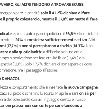
DAVVERO, GLI ALTRI TENDONO A TROVARE SCUSE
emergono però le criticità:
solo il 42,2% dichiara di fare
re il proprio colesterolo, mentre il 57,8% ammette di fare
adicate e
piccoli autoinganni quotidiani: il
36,6%
ritiene infatti
 mentre
il 24% si considera sufficientemente attivo
. Altri
omi
(
17,7%
) o
non si percepiscono a rischio
(
14,3%
). Non
acere e alla quotidianità:
la difficoltà a rinunciare a
empo o motivazione per fare attività fisica (13,4%) e la
ativa (12,1%). Solo il 7,7% dichiara di non sapere da dove
formazione, ma il passaggio all’azione.
A DANACOL
volezza e comportamento che si inserisce
la nuova campagna
tato sul piccolo schermo lo scorso 14 aprile e sarà
on air per
ma del colesterolo con un linguaggio diretto e ironico,
cazioni più comuni con cui le persone tendono a