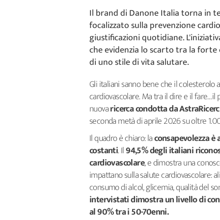
Il brand di Danone Italia torna in 
focalizzato sulla prevenzione cardio
giustificazioni quotidiane. L'inizia
che evidenzia lo scarto tra la fort
di uno stile di vita salutare.
Gli italiani sanno bene che il colesterolo 
cardiovascolare. Ma tra il dire e il fare…
nuova
ricerca condotta da AstraRicer
seconda metà di aprile 2026 su oltre 1.000 
Il quadro è chiaro: la
consapevolezza è a
costanti
. Il
94,5% degli italiani ricono
cardiovascolare
, e dimostra una conos
impattano sulla salute cardiovascolare: ali
consumo di alcol, glicemia, qualità del so
intervistati dimostra un livello di co
al 90% tra i 50-70enni.