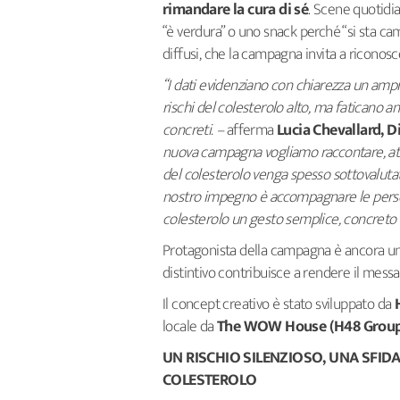
rimandare la cura di sé
. Scene quotidi
“è verdura” o uno snack perché “si sta ca
diffusi, che la campagna invita a riconos
“I dati evidenziano con chiarezza un ampio
rischi del colesterolo alto, ma faticano
concreti. –
afferma
Lucia Chevallard, D
nuova campagna vogliamo raccontare, att
del colesterolo venga spesso sottovalutat
nostro impegno è accompagnare le person
colesterolo un gesto semplice, concreto e 
Protagonista della campagna è ancora u
distintivo contribuisce a rendere il mess
Il concept creativo è stato sviluppato da
locale da
The WOW House (H48 Grou
UN RISCHIO SILENZIOSO, UNA SFIDA
COLESTEROLO