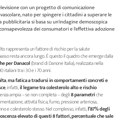
televisione con un progetto di comunicazione
vascolare, nato per spingere i cittadini a superare le
tiva pubblicitaria si basa su un'indagine demoscopica
e consapevolezza dei consumatori e l'effettiva adozione
alto rappresenta un fattore di rischio per la salute
il passo resta ancora lungo. È questo il quadro che emerge dalla
che per Danacol
(brand di Danone Italia), realizzata nella
italiani tra i 30 e i 70 anni.
lta
,
ma fatica a tradursi in comportamenti concreti e
sce
, infatti,
il legame tra colesterolo alto e rischio
cenza ampia – se non completa – degli
8 parametri
che
mentazione, attività fisica, fumo, pressione arteriosa,
nno e colesterolo stesso. Nel complesso, infatti,
l’87% degli
noscenza elevato di questi 8 fattori, percentuale che sale