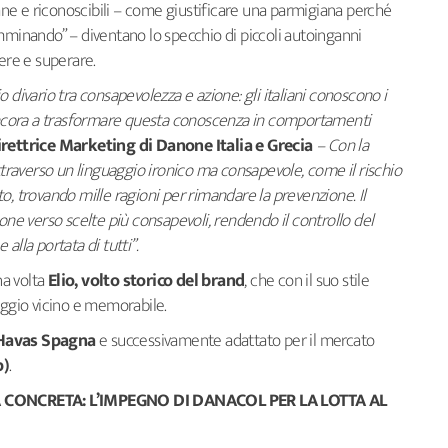
ane e riconoscibili – come giustificare una parmigiana perché
mminando” – diventano lo specchio di piccoli autoinganni
cere e superare.
 divario tra consapevolezza e azione: gli italiani conoscono i
 ancora a trasformare questa conoscenza in comportamenti
irettrice Marketing di Danone Italia e Grecia
– Con la
raverso un linguaggio ironico ma consapevole, come il rischio
o, trovando mille ragioni per rimandare la prevenzione. Il
e verso scelte più consapevoli, rendendo il controllo del
alla portata di tutti”.
na volta
Elio, volto storico del brand
, che con il suo stile
aggio vicino e memorabile.
Havas Spagna
e successivamente adattato per il mercato
p)
.
 CONCRETA: L’IMPEGNO DI DANACOL PER LA LOTTA AL