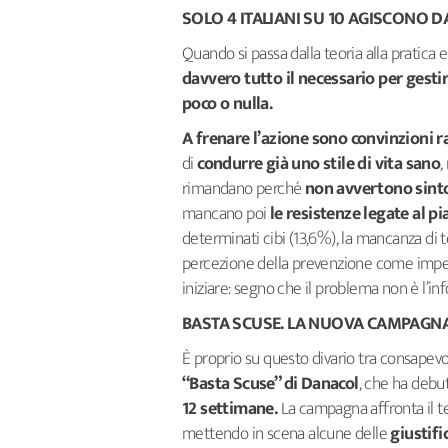
SOLO 4 ITALIANI SU 10 AGISCONO 
Quando si passa dalla teoria alla pratica 
davvero tutto il necessario per gesti
poco o nulla.
A frenare l’azione sono convinzioni r
di
condurre già uno stile di vita sano
,
rimandano perché
non avvertono sint
mancano poi
le resistenze legate al pi
determinati cibi (13,6%), la mancanza di t
percezione della prevenzione come impegn
iniziare: segno che il problema non è l’in
BASTA SCUSE. LA NUOVA CAMPAGN
È proprio su questo divario tra consape
“Basta Scuse” di Danacol
, che ha debut
12 settimane.
La campagna affronta il te
mettendo in scena alcune delle
giustifi