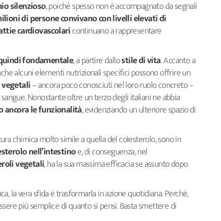
hio silenzioso
, poiché spesso non è accompagnato da segnali
ilioni di persone convivano con livelli elevati di
ttie cardiovascolari
continuano a rappresentare
è quindi fondamentale
, a partire dallo
stile di vita
. Accanto a
 anche alcuni elementi nutrizionali specifici possono offrire un
i vegetali
– ancora poco conosciuti nel loro ruolo concreto –
nel sangue. Nonostante oltre un terzo degli italiani ne abbia
 ancora le funzionalità
, evidenziando un ulteriore spazio di
uttura chimica molto simile a quella del colesterolo, sono in
esterolo nell’intestino
e, di conseguenza, nel
eroli vegetali
, ha la sua massima efficacia se assunto dopo
a, la vera sfida è trasformarla in azione quotidiana. Perché,
ssere più semplice di quanto si pensi. Basta smettere di