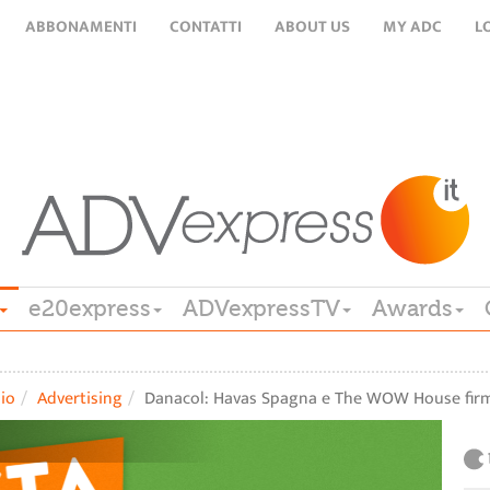
ABBONAMENTI
CONTATTI
ABOUT US
MY ADC
L
e20express
ADVexpressTV
Awards
lio
Advertising
Danacol: Havas Spagna e The WOW House fir