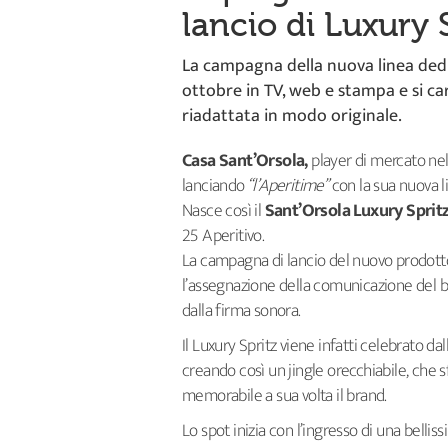
lancio di Luxury 
La campagna della nuova linea dedic
ottobre in TV, web e stampa e si car
riadattata in modo originale.
Casa Sant’Orsola,
player di mercato nel
lanciando
“l’Aperitime”
con la sua nuova li
Nasce così il
Sant’Orsola Luxury Sprit
25 Aperitivo.
La campagna di lancio del nuovo prodotto,
l’assegnazione della comunicazione del bra
dalla firma sonora.
Il Luxury Spritz viene infatti celebrato dal
creando così un jingle orecchiabile, che s
memorabile a sua volta il brand.
Lo spot inizia con l’ingresso di una belliss