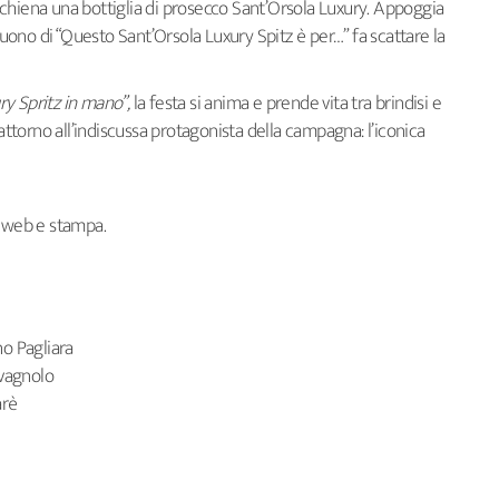
chiena una bottiglia di prosecco Sant’Orsola Luxury. Appoggia
 suono di “Questo Sant’Orsola Luxury Spitz è per…” fa scattare la
ry Spritz in mano”,
la festa si anima e prende vita tra brindisi e
 attorno all’indiscussa protagonista della campagna: l’iconica
, web e stampa.
no Pagliara
avagnolo
arè