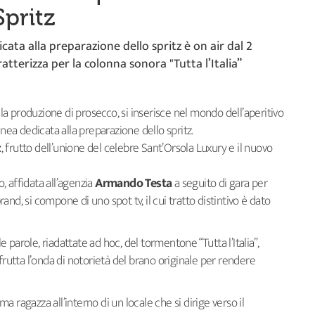
Spritz
ata alla preparazione dello spritz è on air dal 2
atterizza per la colonna sonora "Tutta l’Italia”
la produzione di prosecco, si inserisce nel mondo dell’aperitivo
nea dedicata alla preparazione dello spritz.
z
, frutto dell’unione del celebre Sant’Orsola Luxury e il nuovo
 affidata all’agenzia
Armando Testa
a seguito di gara per
nd, si compone di uno spot tv, il cui tratto distintivo è dato
le parole, riadattate ad hoc, del tormentone “Tutta l’Italia”,
frutta l’onda di notorietà del brano originale per rendere
ima ragazza all’interno di un locale che si dirige verso il