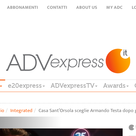
ABBONAMENTI
CONTATTI
ABOUT US
MY ADC
L
e20express
ADVexpressTV
Awards
lio
Integrated
Casa Sant’Orsola sceglie Armando Testa dopo 