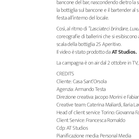
bancone del bar, nascondendo dietro la s
la bottiglia sul bancone e il bartender al
festa all’interno del locale.
Così, al ritmo di
“Lasciateci brindare, Luxu
coreografie di ballerini che si esibiscono
scala della bottiglia 25 Aperitivo.
Il video è stato prodotto da
AT Studios.
La campagna è on air dal 2 ottobre in TV
CREDITS
Cliente: Casa Sant’Orsola
Agenzia: Armando Testa
Direzione creativa: Jacopo Morini e Fabia
Creative team: Caterina Maliardi, Ilaria L
Head of client service Torino: Giovanna F
Client Service: Francesca Romaldo
Cdp: AT Studios
Pianificazione media: Personal Media