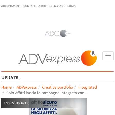
ABBONAMENTI
CONTATTI
ABOUT US
MY ADC
LOGIN
Togg
navi
UPDATE:
Home
ADVexpress
Creative portfolio
Integrated
Solo Affitti lancia la campagna integrata con…
17/10/2016 14:45