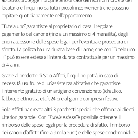
abitativo, protegge il proprietario di casa dai rischi di morosità del
locatario e l’inquilino da tutti i piccoli inconvenienti che possono
capitare quotidianamente nell’appartamento.
“Tutela uno” garantisce al proprietario di casa il regolare
pagamento del canone (fino a un massimo di 4 mensilità), degli
oneri accessori e delle spese legali per l’eventuale procedura di
sfratto. La polizza ha una durata base di 1 anno, che con “Tutela uno
+” può essere estesa all’intera durata contrattuale per un massimo
di 4 anni.
Grazie al prodotto di Solo Affitti, l’inquilino potrà, in caso di
necessità, usufruire di un’assistenza abitativa che garantisce
l’intervento gratuito di un artigiano convenzionato (idraulico,
fabbro, elettricista, etc.), 24 ore al giorno compresi i festivi.
Solo Affitti ha creato altri 3 pacchetti speciali che offrono ai clienti
ulteriori garanzie. Con
“Tutela estesa”
è possibile ottenere il
rimborso delle spese legali per la procedura di sfatto, il rimborso
dei canoni d’affitto (fino a 9 mila euro) e delle spese condominiali e