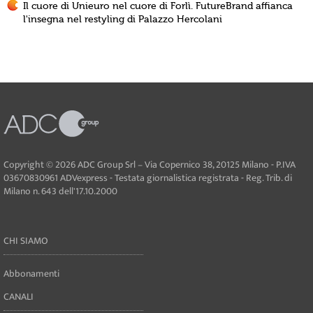
Il cuore di Unieuro nel cuore di Forlì. FutureBrand affianca
l'insegna nel restyling di Palazzo Hercolani
Copyright © 2026 ADC Group Srl – Via Copernico 38, 20125 Milano - P.IVA
03670830961 ADVexpress - Testata giornalistica registrata - Reg. Trib. di
Milano n. 643 dell'17.10.2000
CHI SIAMO
Abbonamenti
CANALI