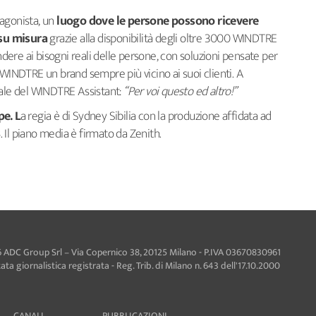
tagonista, un
luogo dove le persone possono ricevere
 su misura
grazie alla disponibilità degli oltre 3000 WINDTRE
ondere ai bisogni reali delle persone, con soluzioni pensate per
 WINDTRE un brand sempre più vicino ai suoi clienti. A
nale del WINDTRE Assistant:
“Per voi questo ed altro!”
pe. L
a regia è di Sydney Sibilia con la produzione affidata ad
 Il piano media è firmato da Zenith.
 ADC Group Srl – Via Copernico 38, 20125 Milano - P.IVA 03670830961
ta giornalistica registrata - Reg. Trib. di Milano n. 643 dell'17.10.2000
CANALI
PUBBLICAZIONI