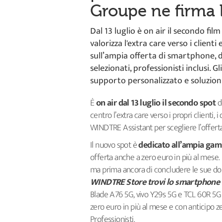
Groupe ne firma l
Dal 13 luglio è on air il secondo fi
valorizza l'extra care verso i clienti
sull’ampia offerta di smartphone, di
selezionati, professionisti inclusi. 
supporto personalizzato e soluzion
È
on air dal 13 luglio il secondo spot
d
centro l’extra care verso i propri clienti
WINDTRE Assistant per scegliere l’offerta
Il nuovo spot è
dedicato all’ampia gam
offerta anche a zero euro in più al mese.
ma prima ancora di concludere le sue doma
WINDTRE Store trovi lo smartphone 
Blade A76 5G, vivo Y29s 5G e TCL 60R 5G s
zero euro in più al mese e con anticipo 
Professionisti.