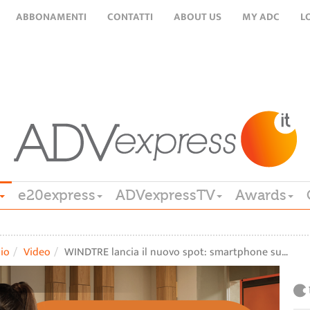
ABBONAMENTI
CONTATTI
ABOUT US
MY ADC
L
e20express
ADVexpressTV
Awards
lio
Video
WINDTRE lancia il nuovo spot: smartphone su…