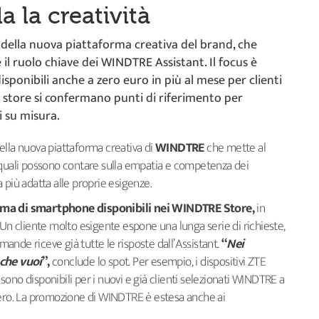
a la creatività
lm della nuova piattaforma creativa del brand, che
 e il ruolo chiave dei WINDTRE Assistant. Il focus è
sponibili anche a zero euro in più al mese per clienti
Gli store si confermano punti di riferimento per
i su misura.
ella nuova piattaforma creativa di
WINDTRE
che mette al
, i quali possono contare sulla empatia e competenza dei
 più adatta alle proprie esigenze.
ma di smartphone disponibili nei WINDTRE Store,
in
 Un cliente molto esigente espone una lunga serie di richieste,
nde riceve già tutte le risposte dall’Assistant.
“
Nei
che vuoi
”,
conclude lo spot. Per esempio, i dispositivi ZTE
ono disponibili per i nuovi e già clienti selezionati WINDTRE a
zero. La promozione di WINDTRE è estesa anche ai