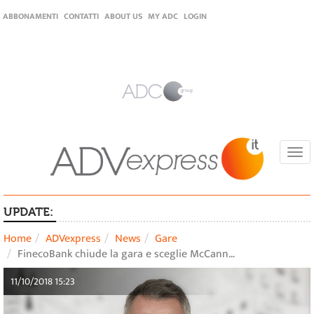
ABBONAMENTI
CONTATTI
ABOUT US
MY ADC
LOGIN
Togg
navi
UPDATE:
Home
ADVexpress
News
Gare
FinecoBank chiude la gara e sceglie McCann…
11/10/2018 15:23