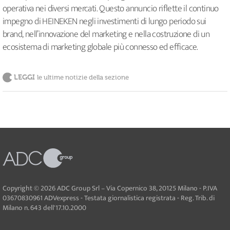
operativa nei diversi mercati. Questo annuncio riflette il continuo
impegno di HEINEKEN negli investimenti di lungo periodo sui
brand, nell’innovazione del marketing e nella costruzione di un
ecosistema di marketing globale più connesso ed efficace.
LEGGI
le ultime notizie della sezione
Copyright © 2026 ADC Group Srl – Via Copernico 38, 20125 Milano - P.IVA
03670830961 ADVexpress - Testata giornalistica registrata - Reg. Trib. di
Milano n. 643 dell'17.10.2000