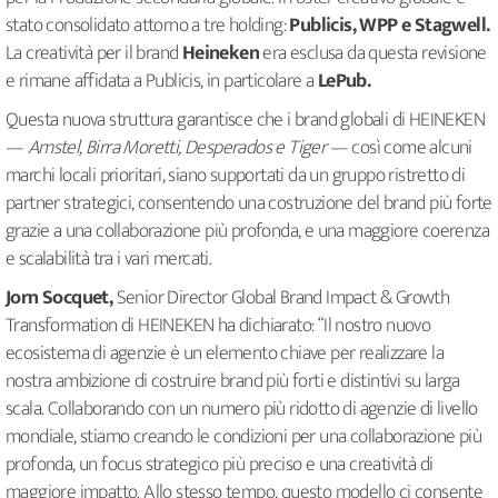
stato consolidato attorno a tre holding:
Publicis, WPP e Stagwell.
La creatività per il brand
Heineken
era esclusa da questa revisione
e rimane affidata a Publicis, in particolare a
LePub.
Questa nuova struttura garantisce che i brand globali di HEINEKEN
—
Amstel, Birra Moretti, Desperados e Tiger
— così come alcuni
marchi locali prioritari, siano supportati da un gruppo ristretto di
partner strategici, consentendo una costruzione del brand più forte
grazie a una collaborazione più profonda, e una maggiore coerenza
e scalabilità tra i vari mercati.
Jorn Socquet,
Senior Director Global Brand Impact & Growth
Transformation di HEINEKEN ha dichiarato: “Il nostro nuovo
ecosistema di agenzie è un elemento chiave per realizzare la
nostra ambizione di costruire brand più forti e distintivi su larga
scala. Collaborando con un numero più ridotto di agenzie di livello
mondiale, stiamo creando le condizioni per una collaborazione più
profonda, un focus strategico più preciso e una creatività di
maggiore impatto. Allo stesso tempo, questo modello ci consente