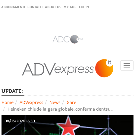
ABBONAMENTI
CONTATTI
ABOUT US
MY ADC
LOGIN
Togg
navi
UPDATE:
Home
ADVexpress
News
Gare
Heineken chiude la gara globale, conferma dentsu…
08/05/2026 16:50