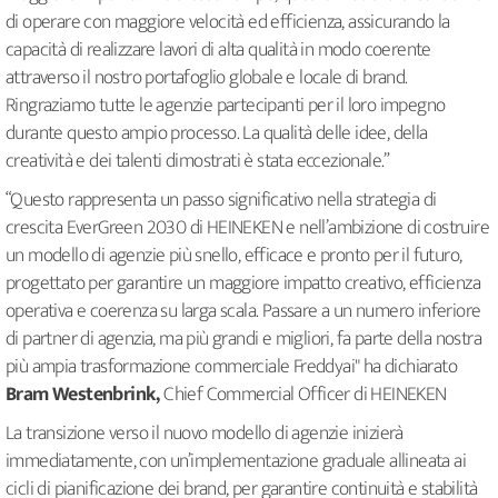
di operare con maggiore velocità ed efficienza, assicurando la
capacità di realizzare lavori di alta qualità in modo coerente
attraverso il nostro portafoglio globale e locale di brand.
Ringraziamo tutte le agenzie partecipanti per il loro impegno
durante questo ampio processo. La qualità delle idee, della
creatività e dei talenti dimostrati è stata eccezionale.”
“Questo rappresenta un passo significativo nella strategia di
crescita EverGreen 2030 di HEINEKEN e nell’ambizione di costruire
un modello di agenzie più snello, efficace e pronto per il futuro,
progettato per garantire un maggiore impatto creativo, efficienza
operativa e coerenza su larga scala. Passare a un numero inferiore
di partner di agenzia, ma più grandi e migliori, fa parte della nostra
più ampia trasformazione commerciale Freddyai" ha dichiarato
Bram Westenbrink,
Chief Commercial Officer di HEINEKEN
La transizione verso il nuovo modello di agenzie inizierà
immediatamente, con un’implementazione graduale allineata ai
cicli di pianificazione dei brand, per garantire continuità e stabilità