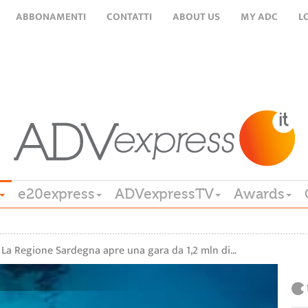
ABBONAMENTI
CONTATTI
ABOUT US
MY ADC
L
e20express
ADVexpressTV
Awards
La Regione Sardegna apre una gara da 1,2 mln di…