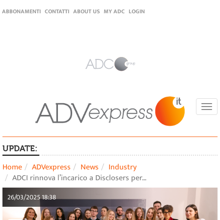
ABBONAMENTI
CONTATTI
ABOUT US
MY ADC
LOGIN
Togg
navi
UPDATE:
Home
ADVexpress
News
Industry
ADCI rinnova l’incarico a Disclosers per…
26/03/2025 18:38