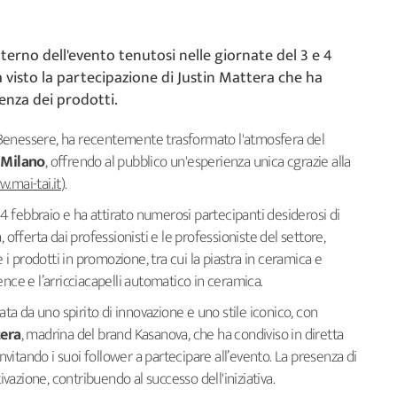
nterno dell'evento tenutosi nelle giornate del 3 e 4
a visto la partecipazione di Justin Mattera che ha
tenza dei prodotti.
 Benessere, ha recentemente trasformato l'atmosfera del
 Milano
, offrendo al pubblico un'esperienza unica cgrazie alla
.mai-tai.it
).
e 4 febbraio e ha attirato numerosi partecipanti desiderosi di
, offerta dai professionisti e le professioniste del settore,
 prodotti in promozione, tra cui la piastra in ceramica e
nce e l’arricciacapelli automatico in ceramica.
ata da uno spirito di innovazione e uno stile iconico, con
tera
, madrina del brand Kasanova, che ha condiviso in diretta
invitando i suoi follower a partecipare all’evento. La presenza di
tivazione, contribuendo al successo dell'iniziativa.