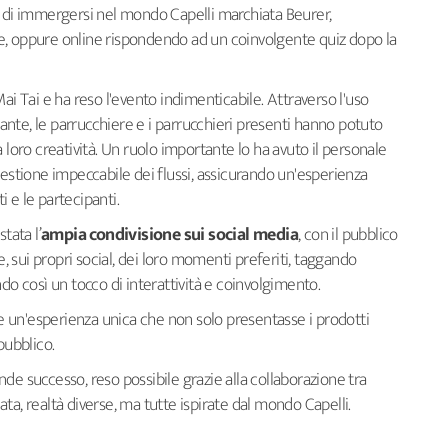
à di immergersi nel mondo Capelli marchiata Beurer,
e, oppure online rispondendo ad un coinvolgente quiz dopo la
ai Tai e ha reso l'evento indimenticabile. Attraverso l'uso
ivante, le parrucchiere e i parrucchieri presenti hanno potuto
 loro creatività. Un ruolo importante lo ha avuto il personale
gestione impeccabile dei flussi, assicurando un'esperienza
ti e le partecipanti.
tata l’
ampia condivisione sui social media
, con il pubblico
e, sui propri social, dei loro momenti preferiti, taggando
 così un tocco di interattività e coinvolgimento.
are un'esperienza unica che non solo presentasse i prodotti
 pubblico.
de successo, reso possibile grazie alla collaborazione tra
ta, realtà diverse, ma tutte ispirate dal mondo Capelli.