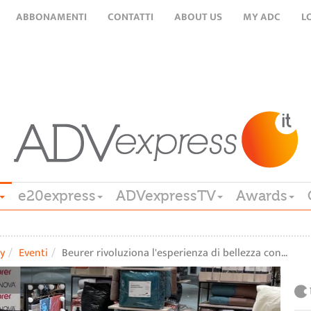
ABBONAMENTI
CONTATTI
ABOUT US
MY ADC
L
e20express
ADVexpressTV
Awards
y
Eventi
Beurer rivoluziona l'esperienza di bellezza con…