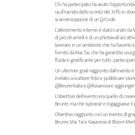
Chi ha partecipato ha avuto l'opportunit
usufruendo dello sconto del 30% in stor
scannerizzazione di un QrCode.
L'allestimento interno è stato curato da M
di piccoli arredi e di un photowall accatt
lavorare in un ambiente che ha favorito la
fornito da Mai Tai, che ha garantito una 
fluida e gratificante per tutti i partecipan
Un ulteriore goal raggiunto dall'evento è s
invitato a scattare foto e pubblicare stori
@Beureritalia e @Kasanova e aggiungendo
L'obiettivo dell'evento era quello di cre
Beurer, ma che ispirasse e ingaggiasse il
Obiettivo raggiunto con un evento di gran
Beurer, Mai Tai e Kasanova di Bloom Merla