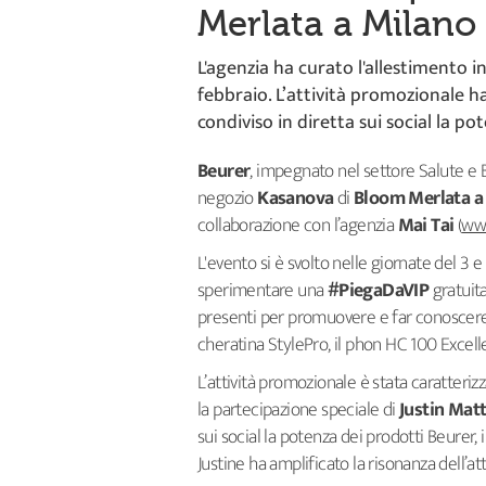
Merlata a Milano
L'agenzia ha curato l'allestimento i
febbraio. L’attività promozionale h
condiviso in diretta sui social la po
Beurer
, impegnato nel settore Salute e
negozio
Kasanova
di
Bloom Merlata a
collaborazione con l’agenzia
Mai Tai
(
www
L'evento si è svolto nelle giornate del 3 
sperimentare una
#PiegaDaVIP
gratuita
presenti per promuovere e far conoscere i
cheratina StylePro, il phon HC 100 Excelle
L’attività promozionale è stata caratterizz
la partecipazione speciale di
Justin Mat
sui social la potenza dei prodotti Beurer, 
Justine ha amplificato la risonanza dell’at