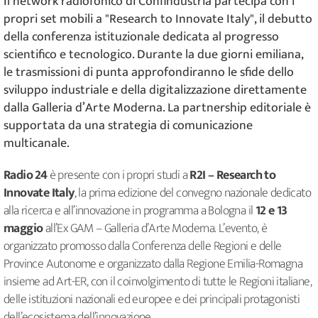
Il network radiofonico di Confindustria partecipa con i
propri set mobili a "Research to Innovate Italy", il debutto
della conferenza istituzionale dedicata al progresso
scientifico e tecnologico. Durante la due giorni emiliana,
le trasmissioni di punta approfondiranno le sfide dello
sviluppo industriale e della digitalizzazione direttamente
dalla Galleria d’Arte Moderna. La partnership editoriale è
supportata da una strategia di comunicazione
multicanale.
Radio 24
è presente con i propri studi a
R2I – Research to
Innovate Italy
, la prima edizione del convegno nazionale dedicato
alla ricerca e all’innovazione in programma a Bologna il
12 e 13
maggio
all’Ex GAM – Galleria d’Arte Moderna. L’evento, è
organizzato promosso dalla Conferenza delle Regioni e delle
Province Autonome e organizzato dalla Regione Emilia-Romagna
insieme ad Art-ER, con il coinvolgimento di tutte le Regioni italiane,
delle istituzioni nazionali ed europee e dei principali protagonisti
dell’ecosistema dell’innovazione.