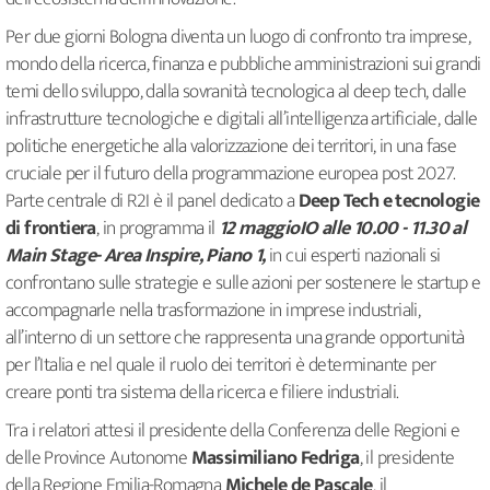
Per due giorni Bologna diventa un luogo di confronto tra imprese,
mondo della ricerca, finanza e pubbliche amministrazioni sui grandi
temi dello sviluppo, dalla sovranità tecnologica al deep tech, dalle
infrastrutture tecnologiche e digitali all’intelligenza artificiale, dalle
politiche energetiche alla valorizzazione dei territori, in una fase
cruciale per il futuro della programmazione europea post 2027.
Parte centrale di R2I è il panel dedicato a
Deep Tech e tecnologie
di frontiera
, in programma il
12 maggioIO alle 10.00 - 11.30 al
Main Stage- Area Inspire, Piano 1,
in cui esperti nazionali si
confrontano sulle strategie e sulle azioni per sostenere le startup e
accompagnarle nella trasformazione in imprese industriali,
all’interno di un settore che rappresenta una grande opportunità
per l’Italia e nel quale il ruolo dei territori è determinante per
creare ponti tra sistema della ricerca e filiere industriali.
Tra i relatori attesi il presidente della Conferenza delle Regioni e
delle Province Autonome
Massimiliano Fedriga
, il presidente
della Regione Emilia-Romagna
Michele de Pascale
, il