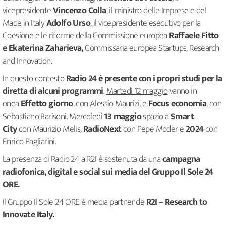
vicepresidente
Vincenzo Colla
, il ministro delle Imprese e del
Made in Italy
Adolfo Urso
, il vicepresidente esecutivo per la
Coesione e le riforme della Commissione europea
Raffaele Fitto
e Ekaterina Zaharieva,
Commissaria europea Startups, Research
and Innovation.
In questo contesto
Radio 24 è presente con i propri studi per la
diretta di alcuni programmi
.
Martedì 12 maggio
vanno in
onda
Effetto giorno
, con Alessio Maurizi, e
Focus economia
, con
Sebastiano Barisoni.
Mercoledì
13 maggio
spazio a
Smart
City
con Maurizio Melis,
RadioNext
con Pepe Moder e
2024
con
Enrico Pagliarini.
La presenza di Radio 24 a R2I è sostenuta da una
campagna
radiofonica, digital e social sui media del Gruppo Il Sole 24
ORE.
Il Gruppo Il Sole 24 ORE è media partner de
R2I – Research to
Innovate Italy.