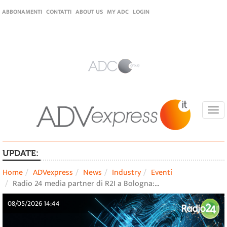
ABBONAMENTI
CONTATTI
ABOUT US
MY ADC
LOGIN
Togg
navi
UPDATE:
Home
ADVexpress
News
Industry
Eventi
Radio 24 media partner di R2I a Bologna:…
08/05/2026 14:44