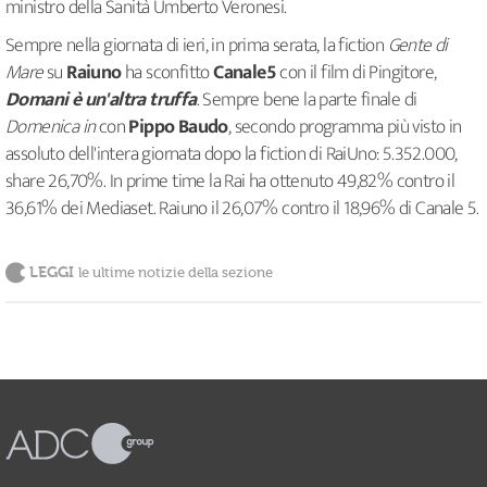
ministro della Sanità Umberto Veronesi.
Sempre nella giornata di ieri, in prima serata, la fiction
Gente di
Mare
su
Raiuno
ha sconfitto
Canale5
con il film di Pingitore,
Domani è un'altra truffa
. Sempre bene la parte finale di
Domenica in
con
Pippo Baudo
, secondo programma più visto in
assoluto dell'intera giornata dopo la fiction di RaiUno: 5.352.000,
share 26,70%. In prime time la Rai ha ottenuto 49,82% contro il
36,61% dei Mediaset. Raiuno il 26,07% contro il 18,96% di Canale 5.
LEGGI
le ultime notizie della sezione