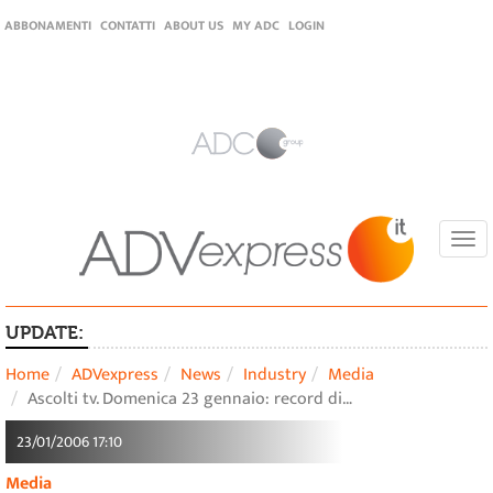
ABBONAMENTI
CONTATTI
ABOUT US
MY ADC
LOGIN
Togg
navi
UPDATE:
Home
ADVexpress
News
Industry
Media
Ascolti tv. Domenica 23 gennaio: record di…
23/01/2006 17:10
Media