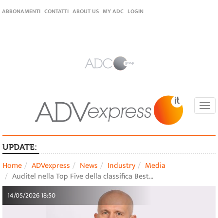
ABBONAMENTI
CONTATTI
ABOUT US
MY ADC
LOGIN
Togg
navi
UPDATE:
Home
ADVexpress
News
Industry
Media
Auditel nella Top Five della classifica Best…
14/05/2026 18:50