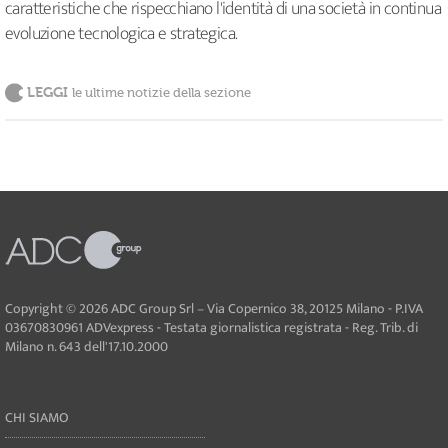
caratteristiche che rispecchiano l'identità di una società in continua
evoluzione tecnologica e strategica.
LEGGI
le ultime notizie della sezione
Copyright © 2026 ADC Group Srl – Via Copernico 38, 20125 Milano - P.IVA
03670830961 ADVexpress - Testata giornalistica registrata - Reg. Trib. di
Milano n. 643 dell'17.10.2000
CHI SIAMO