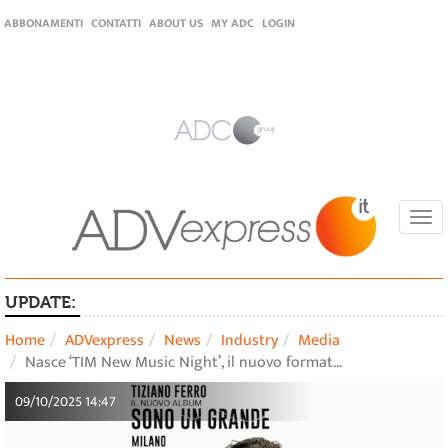
ABBONAMENTI
CONTATTI
ABOUT US
MY ADC
LOGIN
Togg
navi
UPDATE:
Home
ADVexpress
News
Industry
Media
Nasce ‘TIM New Music Night’, il nuovo format…
09/10/2025 14:47