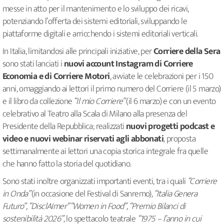
messe in atto per il mantenimento e lo sviluppo dei ricavi,
potenziando l’offerta dei sistemi editoriali, sviluppando le
piattaforme digitali e arricchendo i sistemi editoriali verticali.
In Italia, limitandosi alle principali iniziative, per
Corriere della Sera
sono stati lanciati i
nuovi account Instagram di Corriere
Economia e di Corriere Motori
, avviate le celebrazioni per i 150
anni, omaggiando ai lettori il primo numero del Corriere (il 5 marzo)
e il libro da collezione
“Il mio Corriere”
(il 6 marzo) e con un evento
celebrativo al Teatro alla Scala di Milano alla presenza del
Presidente della Repubblica; realizzati
nuovi progetti podcast e
video e nuovi webinar riservati agli abbonati
, proposta
settimanalmente ai lettori una copia storica integrale fra quelle
che hanno fatto la storia del quotidiano.
Sono stati inoltre organizzati importanti eventi, tra i quali
“Corriere
in Onda”
(in occasione del Festival di Sanremo)
, “Italia Genera
Futuro”, “DisclAImer” “Women in Food”, “Premio Bilanci di
sostenibilità 2026”,
lo spettacolo teatrale
“1975 – l’anno in cui