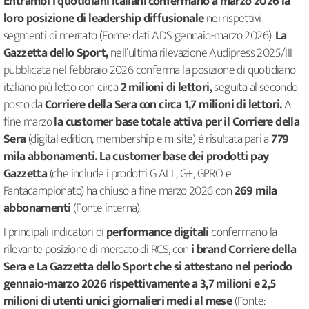
Entrambi i quotidiani italiani confermano a marzo 2026 la
loro posizione di leadership diffusionale
nei rispettivi
segmenti di mercato (Fonte: dati ADS gennaio-marzo 2026).
La
Gazzetta dello Sport,
nell’ultima rilevazione Audipress 2025/III
pubblicata nel febbraio 2026 conferma la posizione di quotidiano
italiano più letto con circa
2 milioni di lettori,
seguita al secondo
posto da
Corriere della Sera con circa 1,7 milioni di lettori.
A
fine marzo
la customer base totale attiva per il Corriere della
Sera
(digital edition, membership e m-site) è risultata pari a
779
mila abbonamenti.
La customer base dei prodotti pay
Gazzetta
(che include i prodotti G ALL, G+, GPRO e
Fantacampionato) ha chiuso a fine marzo 2026 con
269 mila
abbonamenti
(Fonte interna).
I principali indicatori di
performance digitali
confermano la
rilevante posizione di mercato di RCS, con
i brand Corriere della
Sera e La Gazzetta dello Sport che si attestano nel periodo
gennaio-marzo 2026 rispettivamente a 3,7 milioni e 2,5
milioni di utenti unici giornalieri medi al mese
(Fonte: