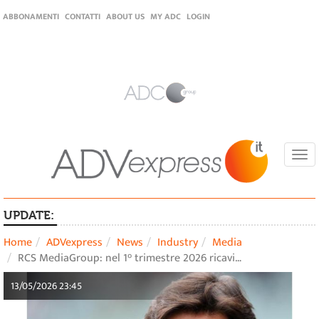
ABBONAMENTI
CONTATTI
ABOUT US
MY ADC
LOGIN
Togg
navi
UPDATE:
Home
ADVexpress
News
Industry
Media
RCS MediaGroup: nel 1° trimestre 2026 ricavi…
13/05/2026 23:45