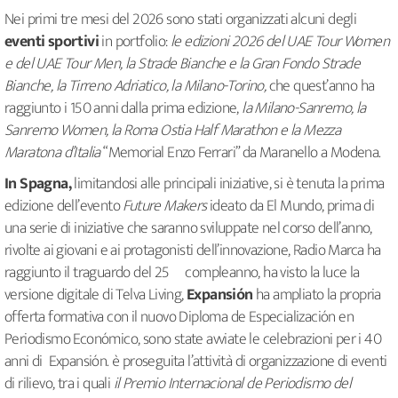
Nei primi tre mesi del 2026 sono stati organizzati alcuni degli
eventi sportivi
in portfolio:
le edizioni 2026 del UAE Tour Women
e del UAE Tour Men, la Strade Bianche e la Gran Fondo Strade
Bianche, la Tirreno Adriatico, la Milano-Torino,
che quest’anno ha
raggiunto i 150 anni dalla prima edizione,
la Milano-Sanremo, la
Sanremo Women, la Roma Ostia Half Marathon e la Mezza
Maratona d’Italia
“Memorial Enzo Ferrari” da Maranello a Modena.
In Spagna,
limitandosi alle principali iniziative, si è tenuta la prima
edizione dell’evento
Future Makers
ideato da El Mundo, prima di
una serie di iniziative che saranno sviluppate nel corso dell’anno,
rivolte ai giovani e ai protagonisti dell’innovazione, Radio Marca ha
raggiunto il traguardo del 25º compleanno, ha visto la luce la
versione digitale di Telva Living,
Expansión
ha ampliato la propria
offerta formativa con il nuovo Diploma de Especialización en
Periodismo Económico, sono state avviate le celebrazioni per i 40
anni di Expansión. è proseguita l’attività di organizzazione di eventi
di rilievo, tra i quali
il Premio Internacional de Periodismo del