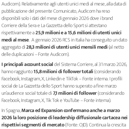
Audicom). Relativamente agli utenti unici medi al mese, alla data di
pubblicazione del presente Comunicato, Audicom ha reso
disponibili solo i dati del mese di gennaio 2026 dove i brand
Corriere della Sera e La Gazzetta dello Sport si attestano
rispettivamente a
25,9 milioni e a 15,6 milioni di utenti unici
medi al mese
. A gennaio 2026 RCS in Italia ha conseguito un dato
aggregato di
28,3 milioni di utenti unici mensili medi
(al netto
delle duplicazioni – Fonte Audicom).
I principali account social
del Sistema Corriere, al 31 marzo 2026,
hanno raggiunto
15,8 milioni di follower totali
(considerando
Facebook, Instagram, X, Linkedin e TikTok – Fonte interna. I profili
social de La Gazzetta dello Sport hanno superato a fine marzo
un’audience social totale di
7,1 milioni di follower
(considerando
Facebook, Instagram, X, Tik Tok e YouTube – Fonte interna).
In Spagna,
Marca ed Expansion confermano anche a marzo
2026 la loro posizione di leadership diffusionale cartacea nei
rispettivi segmenti di mercato
(Fonte: OJD). Continua la crescita