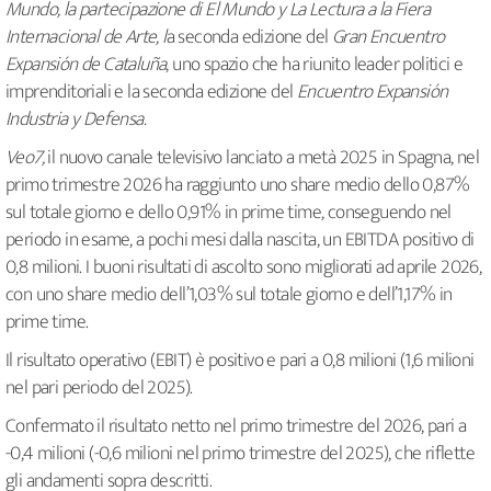
Mundo, la partecipazione di El Mundo y La Lectura a la Fiera
Internacional de Arte, l
a seconda edizione del
Gran Encuentro
Expansión de Cataluña
, uno spazio che ha riunito leader politici e
imprenditoriali e la seconda edizione del
Encuentro Expansión
Industria y Defensa.
Veo7,
il nuovo canale televisivo lanciato a metà 2025 in Spagna, nel
primo trimestre 2026 ha raggiunto uno share medio dello 0,87%
sul totale giorno e dello 0,91% in prime time, conseguendo nel
periodo in esame, a pochi mesi dalla nascita, un EBITDA positivo di
0,8 milioni. I buoni risultati di ascolto sono migliorati ad aprile 2026,
con uno share medio dell’1,03% sul totale giorno e dell’1,17% in
prime time.
Il risultato operativo (EBIT) è positivo e pari a 0,8 milioni (1,6 milioni
nel pari periodo del 2025).
Confermato il risultato netto nel primo trimestre del 2026, pari a
-0,4 milioni (-0,6 milioni nel primo trimestre del 2025), che riflette
gli andamenti sopra descritti.