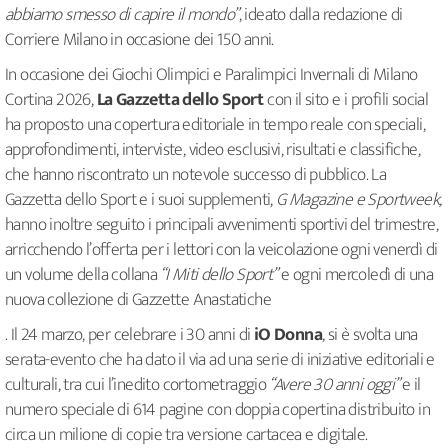
abbiamo smesso di capire il mondo”
, ideato dalla redazione di
Corriere Milano in occasione dei 150 anni.
In occasione dei Giochi Olimpici e Paralimpici Invernali di Milano
Cortina 2026,
La Gazzetta dello Sport
con il sito e i profili social
ha proposto una copertura editoriale in tempo reale con speciali,
approfondimenti, interviste, video esclusivi, risultati e classifiche,
che hanno riscontrato un notevole successo di pubblico. La
Gazzetta dello Sport e i suoi supplementi,
G Magazine e Sportweek,
hanno inoltre seguito i principali avvenimenti sportivi del trimestre,
arricchendo l’offerta per i lettori con la veicolazione ogni venerdì di
un volume della collana
“I Miti dello Sport”
e ogni mercoledì di una
nuova collezione di Gazzette Anastatiche
. Il 24 marzo, per celebrare i 30 anni di
iO Donna
, si è svolta una
serata-evento che ha dato il via ad una serie di iniziative editoriali e
culturali, tra cui l’inedito cortometraggio
“Avere 30 anni oggi”
e il
numero speciale di 614 pagine con doppia copertina distribuito in
circa un milione di copie tra versione cartacea e digitale.