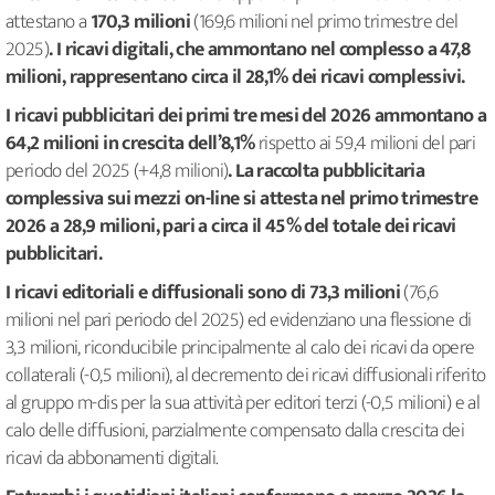
attestano a
170,3 milioni
(169,6 milioni nel primo trimestre del
2025)
. I ricavi digitali, che ammontano nel complesso a 47,8
milioni, rappresentano circa il 28,1% dei ricavi complessivi.
I ricavi pubblicitari dei primi tre mesi del 2026 ammontano a
64,2 milioni in crescita dell’8,1%
rispetto ai 59,4 milioni del pari
periodo del 2025 (+4,8 milioni)
. La raccolta pubblicitaria
complessiva sui mezzi on-line si attesta nel primo trimestre
2026 a 28,9 milioni, pari a circa il 45% del totale dei ricavi
pubblicitari.
I ricavi editoriali e diffusionali sono di 73,3 milioni
(76,6
milioni nel pari periodo del 2025) ed evidenziano una flessione di
3,3 milioni, riconducibile principalmente al calo dei ricavi da opere
collaterali (-0,5 milioni), al decremento dei ricavi diffusionali riferito
al gruppo m-dis per la sua attività per editori terzi (-0,5 milioni) e al
calo delle diffusioni, parzialmente compensato dalla crescita dei
ricavi da abbonamenti digitali.