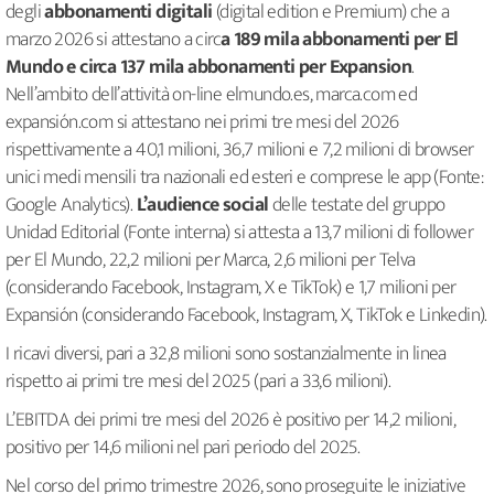
degli
abbonamenti digitali
(digital edition e Premium) che a
marzo 2026 si attestano a circ
a 189 mila abbonamenti per El
Mundo e circa 137 mila abbonamenti per Expansion
.
Nell’ambito dell’attività on-line elmundo.es, marca.com ed
expansión.com si attestano nei primi tre mesi del 2026
rispettivamente a 40,1 milioni, 36,7 milioni e 7,2 milioni di browser
unici medi mensili tra nazionali ed esteri e comprese le app (Fonte:
Google Analytics).
L’audience social
delle testate del gruppo
Unidad Editorial (Fonte interna) si attesta a 13,7 milioni di follower
per El Mundo, 22,2 milioni per Marca, 2,6 milioni per Telva
(considerando Facebook, Instagram, X e TikTok) e 1,7 milioni per
Expansión (considerando Facebook, Instagram, X, TikTok e Linkedin).
I ricavi diversi, pari a 32,8 milioni sono sostanzialmente in linea
rispetto ai primi tre mesi del 2025 (pari a 33,6 milioni).
L’EBITDA dei primi tre mesi del 2026 è positivo per 14,2 milioni,
positivo per 14,6 milioni nel pari periodo del 2025.
Nel corso del primo trimestre 2026, sono proseguite le iniziative