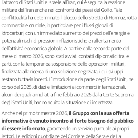
l’attacco di Stati Uniti e Israele all’Iran, cui è seguita la reazione
militare dell’Iran anche nei confronti dei paesi del Golfo. Tale
conflittualità ha determinato il blocco dello Stretto di Hormuz, rotta
commerciale cruciale, in particolare per i flussi globali di
idrocarburi, con un immediato aumento dei prezzi dell’energia e
potenziali rischi di pressioni inflazionistiche e rallentamento
dell’attività economica globale. A partire dalla seconda parte del
mese di marzo 2026, sono stati avviati contatti diplomatici tra le
parti, con la temporanea sospensione delle operazioni militari,
finalizzata alla ricerca di una soluzione negoziata, i cui sviluppi
restano tuttavia incerti. L’introduzione da parte degli Stati Uniti, nel
corso del 2025, di dazi e limitazioni ai commerci internazionali,
alcuni dei quali annullati a fine febbraio 2026 dalla Corte Suprema
degli Stati Uniti, hanno acuito la situazione di incertezza.
Anche nel primo trimestre 2026,
il Gruppo con la sua offerta
informativa è venuto incontro al forte bisogno del pubblico
di essere informato
, garantendo un servizio puntuale ai propri
lettori. Le edizioni quotidiane del Corriere della Sera e de La