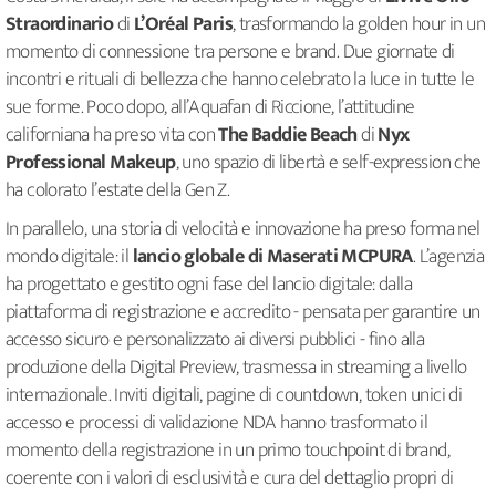
Straordinario
di
L’Oréal Paris
, trasformando la golden hour in un
momento di connessione tra persone e brand. Due giornate di
incontri e rituali di bellezza che hanno celebrato la luce in tutte le
sue forme. Poco dopo, all’Aquafan di Riccione, l’attitudine
californiana ha preso vita con
The Baddie Beach
di
Nyx
Professional Makeup
, uno spazio di libertà e self-expression che
ha colorato l’estate della Gen Z.
In parallelo, una storia di velocità e innovazione ha preso forma nel
mondo digitale: il
lancio globale di Maserati MCPURA
. L’agenzia
ha progettato e gestito ogni fase del lancio digitale: dalla
piattaforma di registrazione e accredito - pensata per garantire un
accesso sicuro e personalizzato ai diversi pubblici - fino alla
produzione della Digital Preview, trasmessa in streaming a livello
internazionale. Inviti digitali, pagine di countdown, token unici di
accesso e processi di validazione NDA hanno trasformato il
momento della registrazione in un primo touchpoint di brand,
coerente con i valori di esclusività e cura del dettaglio propri di