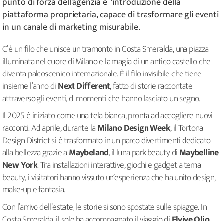
punto di forza dell'agenzia è l'introduzione della
piattaforma proprietaria, capace di trasformare gli eventi
in un canale di marketing misurabile.
C’è un filo che unisce un tramonto in Costa Smeralda, una piazza
illuminata nel cuore di Milano e la magia di un antico castello che
diventa palcoscenico internazionale. È il filo invisibile che tiene
insieme l’anno di
Next Different
, fatto di storie raccontate
attraverso gli eventi, di momenti che hanno lasciato un segno.
Il 2025 è iniziato come una tela bianca, pronta ad accogliere nuovi
racconti. Ad aprile, durante la
Milano Design Week
, il Tortona
Design District si è trasformato in un parco divertimenti dedicato
alla bellezza grazie a
Maybeland
, il luna park beauty di
Maybelline
New York
. Tra installazioni interattive, giochi e gadget a tema
beauty, i visitatori hanno vissuto un’esperienza che ha unito design,
make-up e fantasia.
Con l’arrivo dell’estate, le storie si sono spostate sulle spiagge. In
Costa Smeralda, il sole ha accompagnato il viaggio di
Elvive Olio