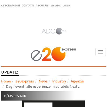
ABBONAMENTI
CONTATTI
ABOUT US
MY ADC
LOGIN
Togg
navi
UPDATE:
Home
e20express
News
Industry
Agenzie
Dagli eventi alle esperienze misurabili: Next…
16/10/2025 17:10