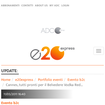
ABBONAMENTI
CONTATTI
ABOUT US
MY ADC
LOGIN
Togg
navi
UPDATE:
Home
e20express
Portfolio eventi
Evento b2c
Cannes, tutti pronti per il Belvedere Vodka Red…
11/05/2011 16:40
Evento b2c