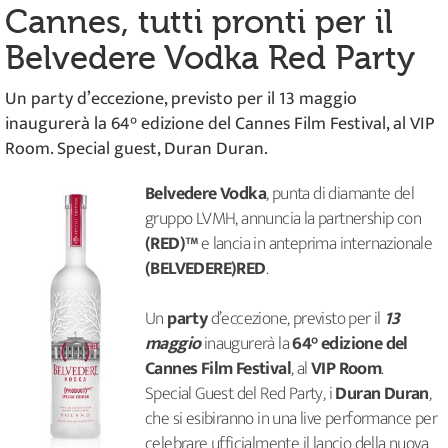
Cannes, tutti pronti per il
Belvedere Vodka Red Party
Un party d’eccezione, previsto per il 13 maggio
inaugurerà la 64° edizione del Cannes Film Festival, al VIP
Room. Special guest, Duran Duran.
Belvedere Vodka
, punta di diamante del
gruppo LVMH, annuncia la partnership con
(RED)™
e lancia in anteprima internazionale
(BELVEDERE)RED
.
Un
party
d’eccezione, previsto per il
13
maggio
inaugurerà la
64° edizione del
Cannes Film Festival
, al
VIP Room
.
Special Guest del Red Party, i
Duran Duran
,
che si esibiranno in una live performance per
celebrare ufficialmente il lancio della nuova