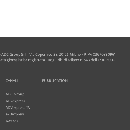
 ADC Group Srl – Via Copernico 38, 20125 Milano - P.IVA 03670830961
ta giornalistica registrata - Reg. Trib. di Milano n. 643 dell'17.10.2000
CANALI
PUBBLICAZIONI
ADC Group
ADVexpress
ADVexpress TV
e20express
Awards