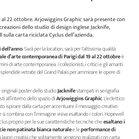
9 al 22 ottobre. Arjowiggins Graphic sarà presente con
creazioni dello studio di design inglese Jacknife,
l sulla carta riciclata Cyclus dell’azienda.
i dell'anno
. Sarà per la location, sarà per l'altissima qualità
nale d’arte contemporanea di Parigi dal 19 al 22 ottobre
è
ni di arte contemporanea. I collezionisti, i critici e gli amanti
 splendide vetrate del Grand Palais per ammirare le opere di
 originali poster dello studio
Jacknife
stampati in serigrafia
ti all’interno dello spazio di
Arjowiggins Graphic
. L'eclettico
iato ispirare dalla carta per accentuare il messaggio creativo
le si combina con l’immagine visiva esaltando i colori. Hopewell
clus proprio per le sue caratteristiche tecniche che
esaltano i
cie non patinata bianca naturale
e le
performance di
 lavori creativi che solitamente vengono realizzati con carta