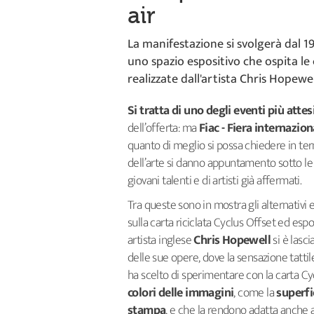
air
La manifestazione si svolgerà dal 1
uno spazio espositivo che ospita le 
realizzate dall'artista Chris Hopewel
Si tratta di uno degli eventi più attes
dell’offerta: ma
Fiac - Fiera internazio
quanto di meglio si possa chiedere in termi
dell’arte si danno appuntamento sotto le
giovani talenti e di artisti già affermati.
Tra queste sono in mostra gli alternativi e
sulla carta riciclata Cyclus Offset ed espos
artista inglese
Chris Hopewell
si è lasc
delle sue opere, dove la sensazione tatti
ha scelto di sperimentare con la carta Cy
colori delle immagini
, come la
superfi
stampa
, e che la rendono adatta anche a