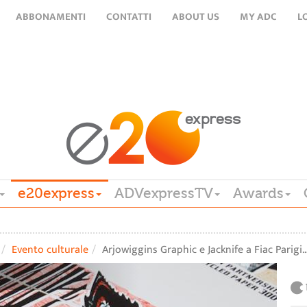
ABBONAMENTI
CONTATTI
ABOUT US
MY ADC
L
e20express
ADVexpressTV
Awards
Evento culturale
Arjowiggins Graphic e Jacknife a Fiac Parigi