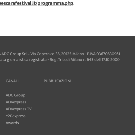
escarafestival.it/programma.php
.
 ADC Group Srl – Via Copernico 38, 20125 Milano - P.IVA 03670830961
ta giornalistica registrata - Reg. Trib. di Milano n. 643 dell'17.10.2000
CANALI
PUBBLICAZIONI
ADC Group
ADVexpress
ADVexpress TV
e20express
Awards