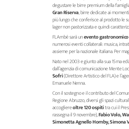
degustare le birre premium della famigli
Gran Riserva
, birre dedicate ai momenti
più lungo che conferisce al prodotto le s
lager non pastorizzata e quindi caratteriz
FLAmbé sarà un
evento gastronomico 
numerosi eventi collaterali: musica, intrat
assieme per la nazionale italiana. Per mag
Nato nel 2003 e giunto alla sua 15ma ediz
dall’agenzia di comunicazione Mente Loca
Sofri
(Direttore Artistico del FLA) e l’
Emanuele Nenna.
Con il sostegno e il contributo del Comune
Regione Abruzzo, diversi gli spazi cultura
accogliere
oltre 120 ospiti
tra cui il Pr
rassegna il 9 novembre),
Fabio Volo, Wal
Simonetta Agnello Hornby, Simona Vi