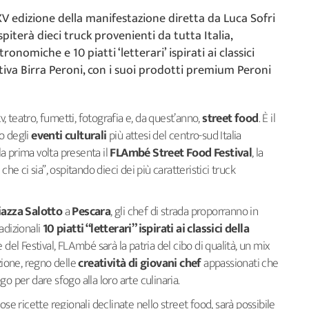
V edizione della manifestazione diretta da Luca Sofri
spiterà dieci truck provenienti da tutta Italia,
onomiche e 10 piatti ‘letterari’ ispirati ai classici
iativa Birra Peroni, con i suoi prodotti premium Peroni
tv, teatro, fumetti, fotografia e, da quest’anno,
street food
. È il
no degli
eventi culturali
più attesi del centro-sud Italia
la prima volta presenta il
FLAmbé Street Food Festival
, la
che ci sia”, ospitando dieci dei più caratteristici truck
iazza Salotto
a
Pescara
, gli chef di strada proporranno in
adizionali
10 piatti “letterari” ispirati ai classici della
 del Festival, FLAmbé sarà la patria del cibo di qualità, un mix
azione, regno delle
creatività di giovani chef
appassionati che
o per dare sfogo alla loro arte culinaria.
ose ricette regionali declinate nello street food, sarà possibile