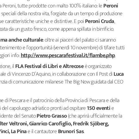
a Peroni, tutte prodotte con malto 100% italiano: le
Peroni
 speciali della nostra vita, forgiate da un tempo di produzione
ue caratteristiche uniche e distintive. E poi
Peroni Cruda
,
zata da un gusto fresco, come appena spillata in birrificio.
ma anche culturale
: oltre ai piaceri del palato ci saranno
tenimento e l’opportunità (venerdì 10 novembre) di tifare tutti
giori info:
http://www.pescarafestival.it/flambe.php
.
ione, il
FLA Festival di Libri e Altrecose
è organizzato
le di Vincenzo D’Aquino, in collaborazione con Il Post di
Luca
agenzia di comunicazione milanese The Big Now guidata dal CEO
 di Pescara e il patrocinio della Provincia di Pescara e della
li del capoluogo adriatico pronti ad ospitare
150 eventi
e
esidente del Senato
Pietro Grasso
(che aprirà ufficialmente la
ter Veltroni, Gianrico Carofiglio, Fredrik Sjöberg,
nci, La Pina
e il cantautore
Brunori Sas
.