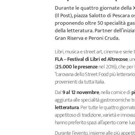
Durante le quattro giornate della X
(Il Post), piazza Salotto di Pescara o
proponendo oltre 50 specialità gastr
della letteratura. Partner dell’iniz
Gran Riserva e Peroni Cruda.
Libri, musica e street art, cinema e serie 
FLA – Festival di Libri ed Altrecose
, u
(
25.000 le presenze
nel 2016), che per 
“carovana dello Street Food più letterario 
provenienti da tutta Italia.
Dal
9 al 12 novembre
, nella cornice di
p
aggiunta alle specialità gastronomiche tr
letteratura
. Per tutte le quattro giornate
appetitoso di tradizione, varietà e innov
hanno preferito spazi all’aperto come luog
Durante l’evento, insieme alle più appetit