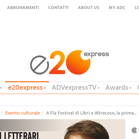
ABBONAMENTI
CONTATTI
ABOUT US
MY ADC
L
e20express
ADVexpressTV
Awards
Evento culturale
A Fla Festival di Libri e Altrecose, la prima…