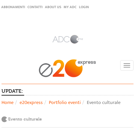
ABBONAMENTI
CONTATTI
ABOUT US
MY ADC
LOGIN
Togg
navi
UPDATE:
Home
e20express
Portfolio eventi
Evento culturale
Evento culturale