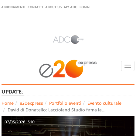
ABBONAMENTI
CONTATTI
ABOUT US
MY ADC
LOGIN
Togg
navi
UPDATE:
Home
e20express
Portfolio eventi
Evento culturale
David di Donatello: Laccioland Studio firma la…
07/05/2026 15:10