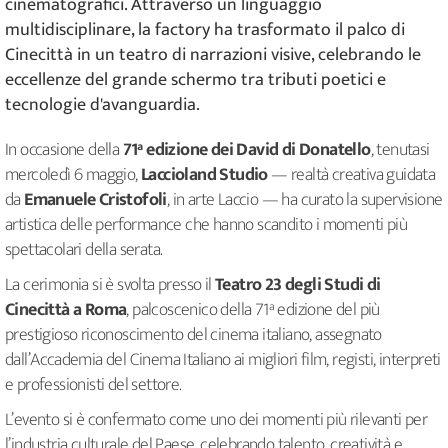
cinematografici. Attraverso un linguaggio
multidisciplinare, la factory ha trasformato il palco di
Cinecittà in un teatro di narrazioni visive, celebrando le
eccellenze del grande schermo tra tributi poetici e
tecnologie d'avanguardia.
In occasione della
71ª edizione dei David di Donatello
, tenutasi
mercoledì 6 maggio,
Laccioland Studio
— realtà creativa guidata
da
Emanuele Cristofoli
, in arte Laccio — ha curato la supervisione
artistica delle performance che hanno scandito i momenti più
spettacolari della serata.
La cerimonia si è svolta presso il
Teatro 23 degli Studi di
Cinecittà a Roma
, palcoscenico della 71ª edizione del più
prestigioso riconoscimento del cinema italiano, assegnato
dall’Accademia del Cinema Italiano ai migliori film, registi, interpreti
e professionisti del settore.
L’evento si è confermato come uno dei momenti più rilevanti per
l’industria culturale del Paese, celebrando talento, creatività e