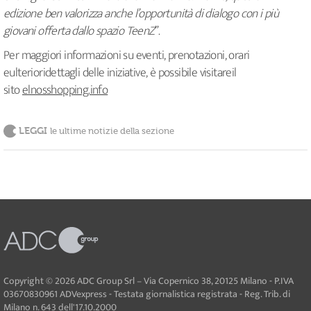
edizione ben valorizza anche l’opportunità di dialogo con i più
giovani offerta dallo spazio TeenZ
”.
Per maggiori informazioni su eventi, prenotazioni, orari
eulterioridettagli delle iniziative, è possibile visitareil
sito
elnosshopping.info
LEGGI
le ultime notizie della sezione
Copyright © 2026 ADC Group Srl – Via Copernico 38, 20125 Milano - P.IVA
03670830961 ADVexpress - Testata giornalistica registrata - Reg. Trib. di
Milano n. 643 dell'17.10.2000