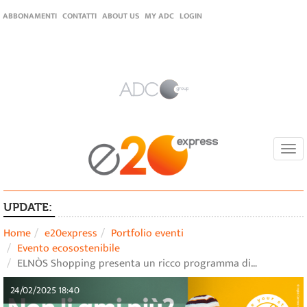
ABBONAMENTI
CONTATTI
ABOUT US
MY ADC
LOGIN
Togg
navi
UPDATE:
Home
e20express
Portfolio eventi
Evento ecosostenibile
ELNÒS Shopping presenta un ricco programma di…
24/02/2025 18:40