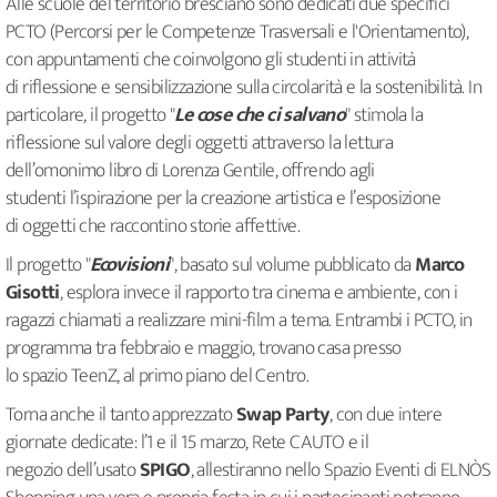
Alle scuole del territorio bresciano sono dedicati due specifici
PCTO (Percorsi per le Competenze Trasversali e l'Orientamento),
con appuntamenti che coinvolgono gli studenti in attività
di riflessione e sensibilizzazione sulla circolarità e la sostenibilità. In
particolare, il progetto "
Le cose che ci salvano
" stimola la
riflessione sul valore degli oggetti attraverso la lettura
dell’omonimo libro di Lorenza Gentile, offrendo agli
studenti l’ispirazione per la creazione artistica e l’esposizione
di oggetti che raccontino storie affettive.
Il progetto "
Ecovisioni
", basato sul volume pubblicato da
Marco
Gisotti
, esplora invece il rapporto tra cinema e ambiente, con i
ragazzi chiamati a realizzare mini-film a tema. Entrambi i PCTO, in
programma tra febbraio e maggio, trovano casa presso
lo spazio TeenZ, al primo piano del Centro.
Torna anche il tanto apprezzato
Swap Party
, con due intere
giornate dedicate: l’1 e il 15 marzo, Rete CAUTO e il
negozio dell’usato
SPIGO
, allestiranno nello Spazio Eventi di ELNÒS