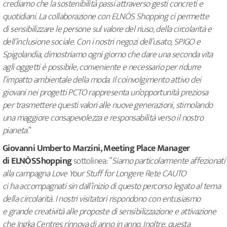
crediamo che la sostenibilità passi attraverso gesti concreti e
quotidiani. La collaborazione con ELNÒS Shopping ci permette
di sensibilizzare le persone sul valore del riuso, della circolarità e
dell’inclusione sociale. Con i nostri negozi dell’usato, SPIGO e
Spigolandia, dimostriamo ogni giorno che dare una seconda vita
agli oggetti è possibile, conveniente e necessario per ridurre
l’impatto ambientale della moda. Il coinvolgimento attivo dei
giovani nei progetti PCTO rappresenta un’opportunità preziosa
per trasmettere questi valori alle nuove generazioni, stimolando
una maggiore consapevolezza e responsabilità verso il nostro
pianeta
.”
Giovanni Umberto Marzini, Meeting Place Manager
di ELNÒSShopping
sottolinea: “
Siamo particolarmente affezionati
alla campagna Love Your Stuff for Longere Rete CAUTO
ci ha accompagnati sin dall’inizio di questo percorso legato al tema
della circolarità. I nostri visitatori rispondono con entusiasmo
e grande creatività alle proposte di sensibilizzazione e attivazione
che Ingka Centres rinnova di anno in anno. Inoltre, questa