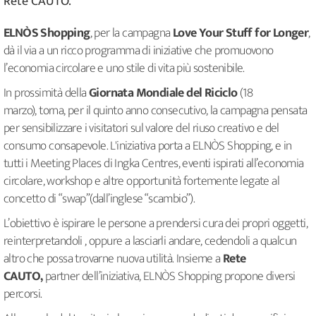
Rete CAUTO.
ELNÒS Shopping
, per la campagna
Love Your Stuff for Longer
,
dà il via a un ricco programma di iniziative che promuovono
l’economia circolare e uno stile di vita più sostenibile.
In prossimità della
Giornata Mondiale del Riciclo
(18
marzo), torna, per il quinto anno consecutivo, la campagna pensata
per sensibilizzare i visitatori sul valore del riuso creativo e del
consumo consapevole. L'iniziativa porta a ELNÒS Shopping, e in
tutti i Meeting Places di Ingka Centres, eventi ispirati all’economia
circolare, workshop e altre opportunità fortemente legate al
concetto di “swap”(dall’inglese “scambio”).
L’obiettivo è ispirare le persone a prendersi cura dei propri oggetti,
reinterpretandoli , oppure a lasciarli andare, cedendoli a qualcun
altro che possa trovarne nuova utilità. Insieme a
Rete
CAUTO,
partner dell’iniziativa, ELNÒS Shopping propone diversi
percorsi.