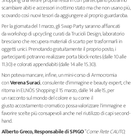
Shopping una vera e propria festa in cui i partecipanti potranno
scambiare abiti e accessori in ottimo stato ma che non usano più,
scovando così nuovi tesori da aggiungere al proprio guardaroba.
Per la giornata del 1 marzo, gli Swap Party saranno affiancati
da workshop di upcycling curati da Trucioli Design, laboratorio
bresciano che recupera materiali di scarto per trasformarli in
oggetti unici. Prenotando gratuitamente il proprio posto, i
partecipanti potranno realizzare porta block-notes (dalle 10 alle
11.30) e colorati appendiabiti (dalle 14 alle 15.30).
Non poteva mancare, infine, un mini-corso di Armocromia
con
Verena Suraci
, consulente d'immagine e beauty expert, che
ritorna in ELNÒS Shopping il 15 marzo, dalle 14 alle15, per
un racconto sul mondo del colore e su come il
giusto accostamento cromatico possa valorizzare l'immagine e
favorire scelte più consapevoli anche nel riutilizzo di capi second-
hand.
Alberto Greco, Responsabile di SPIGO
“
Come Rete CAUTO,